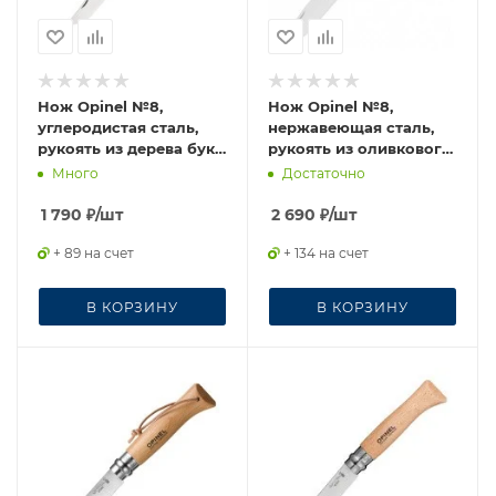
Нож Opinel №8,
Нож Opinel №8,
углеродистая сталь,
нержавеющая сталь,
рукоять из дерева бука,
рукоять из оливкового
113080
дерева в картонной
Много
Достаточно
коробке, 002020
1 790
₽
/шт
2 690
₽
/шт
+ 89 на счет
+ 134 на счет
В КОРЗИНУ
В КОРЗИНУ