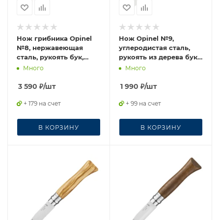
Нож грибника Opinel
Нож Opinel №9,
№8, нержавеющая
углеродистая сталь,
сталь, рукоять бук,
рукоять из дерева бука,
коробка, 001252
113090
Много
Много
3 590
₽
/шт
1 990
₽
/шт
+ 179 на счет
+ 99 на счет
В КОРЗИНУ
В КОРЗИНУ