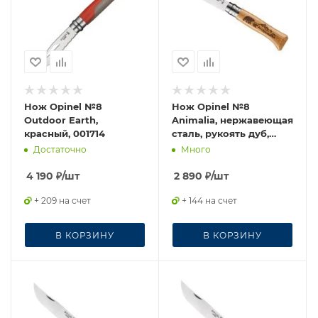
Нож Opinel №8
Нож Opinel №8
Outdoor Earth,
Animalia, нержавеющая
красный, 001714
сталь, рукоять дуб,
гравировка медведь
Достаточно
Много
4 190
₽
/шт
2 890
₽
/шт
+ 209 на счет
+ 144 на счет
В КОРЗИНУ
В КОРЗИНУ