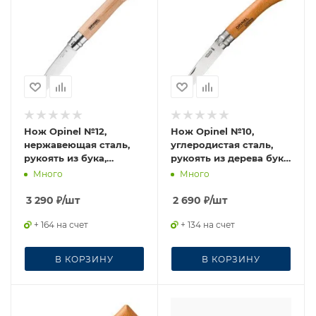
Нож Opinel №12,
Нож Opinel №10,
нержавеющая сталь,
углеродистая сталь,
рукоять из бука,
рукоять из дерева бука,
серрейторная заточка,
блистер, 000403
Много
Много
002441
3 290
₽
/шт
2 690
₽
/шт
+ 164 на счет
+ 134 на счет
В КОРЗИНУ
В КОРЗИНУ