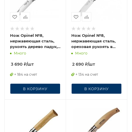
Нож Opinel №8,
Нож Opinel №8,
нержавеющая сталь,
нержавеющая сталь,
рукоять дерево падук,
ореховая рукоять в
226086
картонной коробке,
Много
Много
002022
3 690
₽
/шт
2 690
₽
/шт
+ 184 на счет
+ 134 на счет
В КОРЗИНУ
В КОРЗИНУ