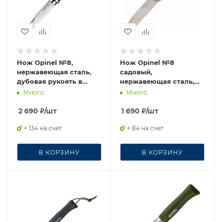
Нож Opinel №8,
Нож Opinel №8
нержавеющая сталь,
садовый,
дубовая рукоять в
нержавеющая сталь,
картонной коробке,
коробка, 133080
Много
Много
002021
2 690
₽
/шт
1 690
₽
/шт
+ 134 на счет
+ 84 на счет
В КОРЗИНУ
В КОРЗИНУ