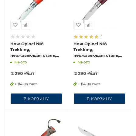
1
Нож Opinel №8
Нож Opinel №8
Trekking,
Trekking,
нержавеющая сталь,
нержавеющая сталь,
кожаный темляк,
бордовый, 002213
Много
Много
красный, 001705
2 290
₽
/шт
2 290
₽
/шт
+ 114 на счет
+ 114 на счет
В КОРЗИНУ
В КОРЗИНУ