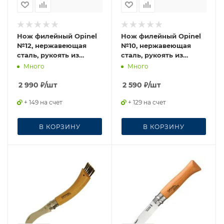
Нож филейный Opinel
Нож филейный Opinel
№12, нержавеющая
№10, нержавеющая
сталь, рукоять из
сталь, рукоять из
дерева бука
дерева бука
Много
Много
2 990
₽
/шт
2 590
₽
/шт
+ 149 на счет
+ 129 на счет
В КОРЗИНУ
В КОРЗИНУ