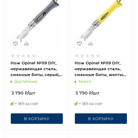
Нож Opinel №09 DIY,
Нож Opinel №09 DIY,
нержавеющая сталь,
нержавеющая сталь,
сменные биты, серый,
сменные биты, желтый,
001792
001804
Достаточно
Много
3 790
₽
/шт
3 790
₽
/шт
+ 189 на счет
+ 189 на счет
В КОРЗИНУ
В КОРЗИНУ