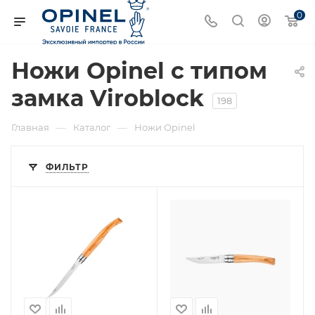
0
Ножи Opinel с типом
замка Viroblock
198
—
—
Главная
Каталог
Ножи Opinel
ФИЛЬТР