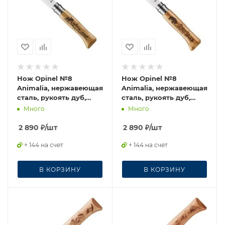
Нож Opinel №8
Нож Opinel №8
Animalia, нержавеющая
Animalia, нержавеющая
сталь, рукоять дуб,
сталь, рукоять дуб,
гравировка лось
гравировка бизон
Много
Много
2 890
₽
/шт
2 890
₽
/шт
+ 144 на счет
+ 144 на счет
В КОРЗИНУ
В КОРЗИНУ