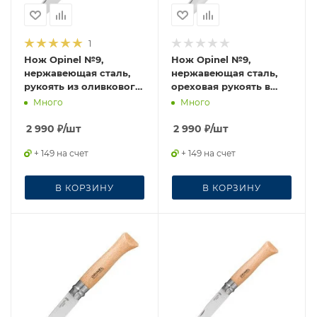
1
Нож Opinel №9,
Нож Opinel №9,
нержавеющая сталь,
нержавеющая сталь,
рукоять из оливкового
ореховая рукоять в
дерева в картонной
картонной коробке,
Много
Много
коробке, 002426
002425
2 990
₽
/шт
2 990
₽
/шт
+ 149 на счет
+ 149 на счет
В КОРЗИНУ
В КОРЗИНУ