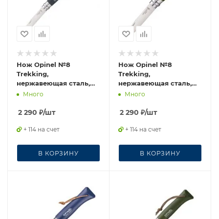
Нож Opinel №8
Нож Opinel №8
Trekking,
Trekking,
нержавеющая сталь,
нержавеющая сталь,
черный, 002211
хаки, блистер, 001980
Много
Много
2 290
₽
/шт
2 290
₽
/шт
+ 114 на счет
+ 114 на счет
В КОРЗИНУ
В КОРЗИНУ