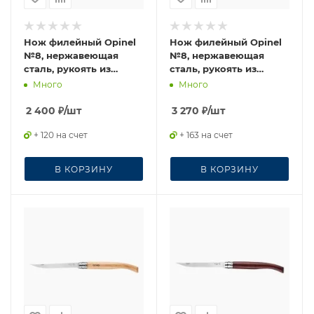
Нож филейный Opinel
Нож филейный Opinel
№8, нержавеющая
№8, нержавеющая
сталь, рукоять из
сталь, рукоять из
дерева бука
падука
Много
Много
2 400
₽
/шт
3 270
₽
/шт
+ 120 на счет
+ 163 на счет
В КОРЗИНУ
В КОРЗИНУ