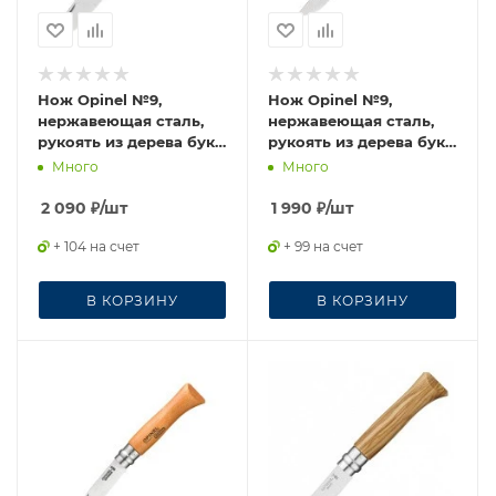
Нож Opinel №9,
Нож Opinel №9,
нержавеющая сталь,
нержавеющая сталь,
рукоять из дерева бука,
рукоять из дерева бука,
блистер, 001254
001083
Много
Много
2 090
₽
/шт
1 990
₽
/шт
+ 104 на счет
+ 99 на счет
В КОРЗИНУ
В КОРЗИНУ