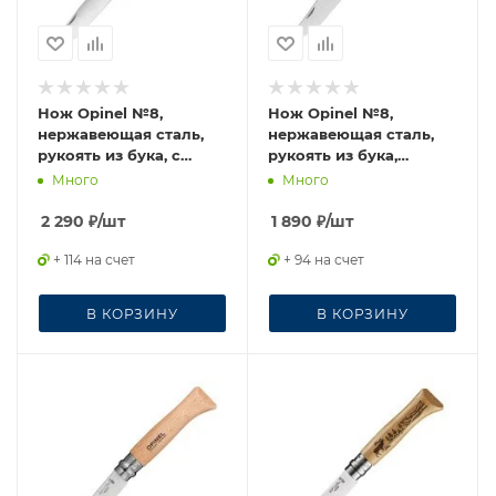
Нож Opinel №8,
Нож Opinel №8,
нержавеющая сталь,
нержавеющая сталь,
рукоять из бука, с
рукоять из бука,
кожаным темляком,
блистер, 000405
Много
Много
001321
2 290
₽
/шт
1 890
₽
/шт
+ 114 на счет
+ 94 на счет
В КОРЗИНУ
В КОРЗИНУ