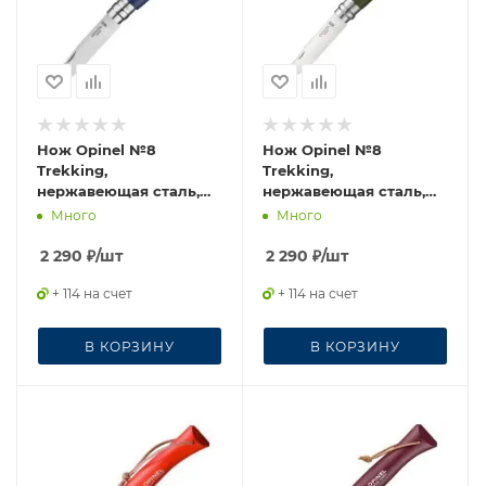
Нож Opinel №8
Нож Opinel №8
Trekking,
Trekking,
нержавеющая сталь,
нержавеющая сталь,
синий, 002212
кожаный темляк, хаки,
Много
Много
001703
2 290
₽
/шт
2 290
₽
/шт
+ 114 на счет
+ 114 на счет
В КОРЗИНУ
В КОРЗИНУ