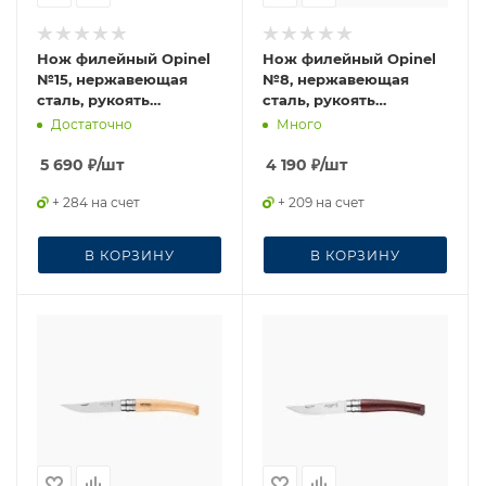
Нож филейный Opinel
Нож филейный Opinel
№15, нержавеющая
№8, нержавеющая
сталь, рукоять
сталь, рукоять
оливковое дерево
оливковое дерево
Достаточно
Много
5 690
₽
/шт
4 190
₽
/шт
+ 284 на счет
+ 209 на счет
В КОРЗИНУ
В КОРЗИНУ