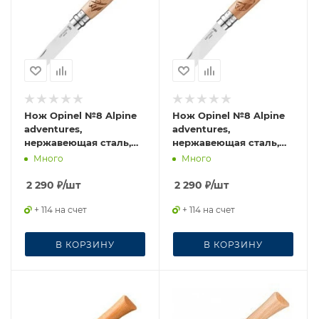
Нож Opinel №8 Alpine
Нож Opinel №8 Alpine
adventures,
adventures,
нержавеющая сталь,
нержавеющая сталь,
рукоять бук,
рукоять бук,
Много
Много
гравировка лыжи
гравировка горный
велосипед
2 290
₽
/шт
2 290
₽
/шт
+ 114 на счет
+ 114 на счет
В КОРЗИНУ
В КОРЗИНУ