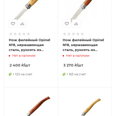
Нож филейный Opinel
Нож филейный Opinel
№8, нержавеющая
№8, нержавеющая
сталь, рукоять из
сталь, рукоять из
дерева бука, 000516
падука, 000015
Нет в наличии
Нет в наличии
2 400
₽
/шт
3 270
₽
/шт
+ 120 на счет
+ 163 на счет