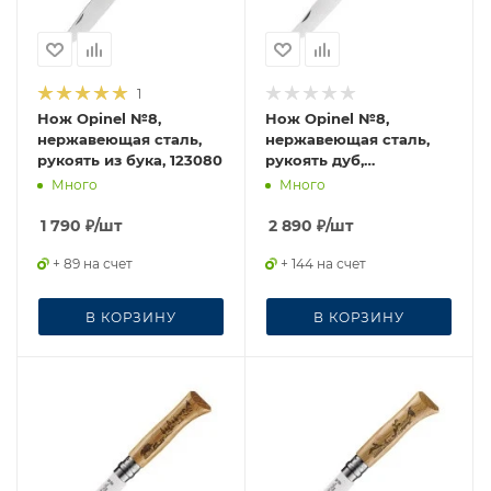
1
Нож Opinel №8,
Нож Opinel №8,
нержавеющая сталь,
нержавеющая сталь,
рукоять из бука, 123080
рукоять дуб,
гравировка олень,
Много
Много
002332
1 790
₽
/шт
2 890
₽
/шт
+ 89 на счет
+ 144 на счет
В КОРЗИНУ
В КОРЗИНУ