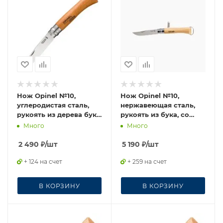
Нож Opinel №10,
Нож Opinel №10,
углеродистая сталь,
нержавеющая сталь,
рукоять из дерева бука,
рукоять из бука, со
113100
штопором
Много
Много
2 490
₽
/шт
5 190
₽
/шт
+ 124 на счет
+ 259 на счет
В КОРЗИНУ
В КОРЗИНУ