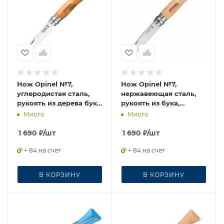
Нож Opinel №7,
Нож Opinel №7,
углеродистая сталь,
нержавеющая сталь,
рукоять из дерева бука,
рукоять из бука,
113070
000693
Много
Много
1 690
₽
/шт
1 690
₽
/шт
+ 84 на счет
+ 84 на счет
В КОРЗИНУ
В КОРЗИНУ