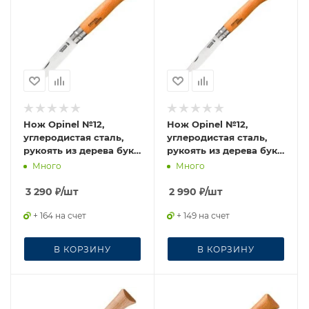
Нож Opinel №12,
Нож Opinel №12,
углеродистая сталь,
углеродистая сталь,
рукоять из дерева бука,
рукоять из дерева бука,
блистер, 001256
113120
Много
Много
3 290
₽
/шт
2 990
₽
/шт
+ 164 на счет
+ 149 на счет
В КОРЗИНУ
В КОРЗИНУ