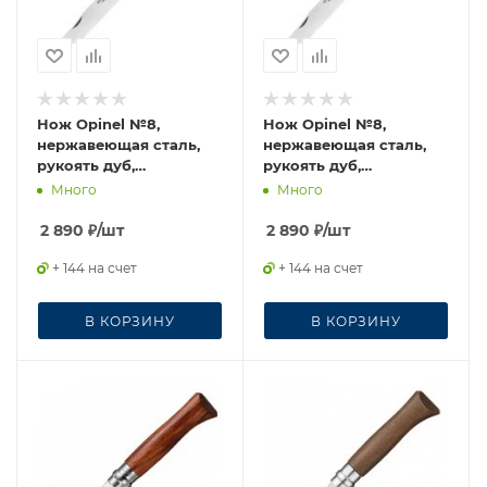
Нож Opinel №8,
Нож Opinel №8,
нержавеющая сталь,
нержавеющая сталь,
рукоять дуб,
рукоять дуб,
гравировка кабан.
гравировка заяц,
Много
Много
002331
002333
2 890
₽
/шт
2 890
₽
/шт
+ 144 на счет
+ 144 на счет
В КОРЗИНУ
В КОРЗИНУ