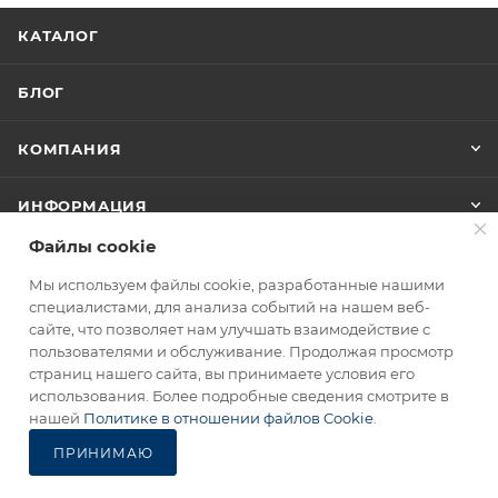
КАТАЛОГ
БЛОГ
КОМПАНИЯ
ИНФОРМАЦИЯ
Файлы cookie
ПОМОЩЬ
Мы используем файлы cookie, разработанные нашими
специалистами, для анализа событий на нашем веб-
сайте, что позволяет нам улучшать взаимодействие с
+7 (499) 490-09-46
пользователями и обслуживание. Продолжая просмотр
страниц нашего сайта, вы принимаете условия его
info@opinel.ru
использования. Более подробные сведения смотрите в
нашей
Политике в отношении файлов Cookie
.
Офис: г. Москва, Варшавское
ПРИНИМАЮ
шоссе, д. 47, корп. 4, пом. 19
Каталог
Избранные
Главная
Корзина
Кабинет