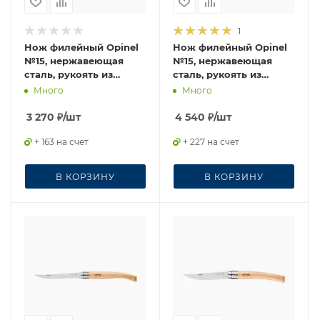
1
Нож филейный Opinel
Нож филейный Opinel
№15, нержавеющая
№15, нержавеющая
сталь, рукоять из
сталь, рукоять из
дерева бука
падука
Много
Много
3 270
₽
/шт
4 540
₽
/шт
+ 163 на счет
+ 227 на счет
В КОРЗИНУ
В КОРЗИНУ