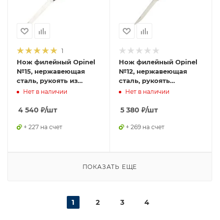
1
Нож филейный Opinel
Нож филейный Opinel
№15, нержавеющая
№12, нержавеющая
сталь, рукоять из
сталь, рукоять
падука, 243150
оливковое дерево,
Нет в наличии
Нет в наличии
001145
4 540
₽
/шт
5 380
₽
/шт
+ 227 на счет
+ 269 на счет
ПОКАЗАТЬ ЕЩЕ
1
2
3
4