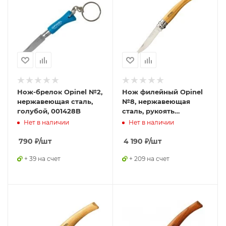
Нож-брелок Opinel №2,
Нож филейный Opinel
нержавеющая сталь,
№8, нержавеющая
голубой, 001428B
сталь, рукоять
оливковое дерево,
Нет в наличии
Нет в наличии
001144
790
₽
/шт
4 190
₽
/шт
+ 39 на счет
+ 209 на счет