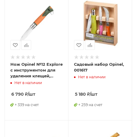
Нож Opinel №12 Explore
Садовый набор Opinel,
c инструментом для
001617
удаления клещей,
Нет в наличии
оранжевый, 002454
Нет в наличии
6 790
₽
/шт
5 180
₽
/шт
+ 339 на счет
+ 259 на счет