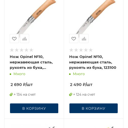
Нож Opinel №10,
Нож Opinel №10,
нержавеющая сталь,
нержавеющая сталь,
рукоять из бука,
рукоять из бука, 123100
блистер, 001255
Много
Много
2 690
₽
/шт
2 490
₽
/шт
+ 134 на счет
+ 124 на счет
В КОРЗИНУ
В КОРЗИНУ