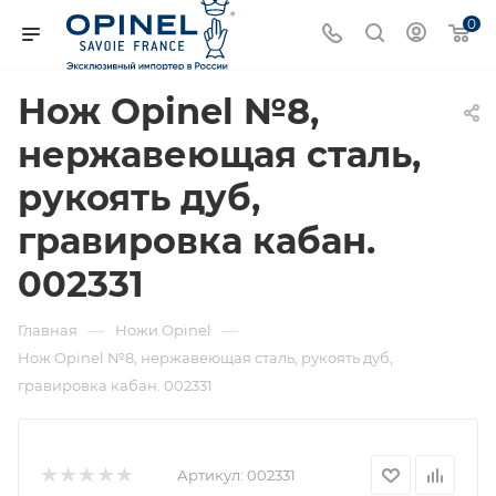
0
Нож Opinel №8,
нержавеющая сталь,
рукоять дуб,
гравировка кабан.
002331
—
—
Главная
Ножи Opinel
Нож Opinel №8, нержавеющая сталь, рукоять дуб,
гравировка кабан. 002331
Артикул:
002331