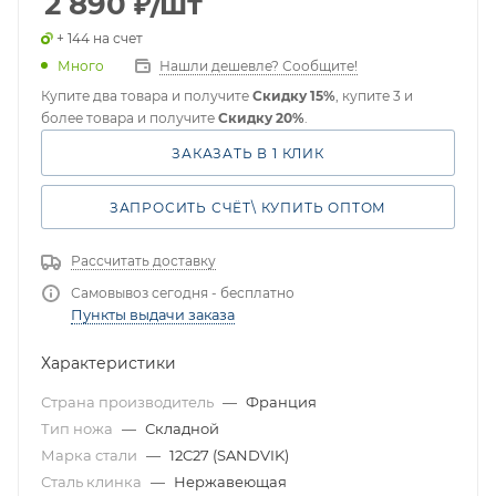
2 890
₽
/шт
+ 144 на счет
Много
Нашли дешевле? Сообщите!
Купите два товара и получите
Скидку 15%
, купите 3 и
более товара и получите
Скидку 20%
.
ЗАКАЗАТЬ В 1 КЛИК
ЗАПРОСИТЬ СЧЁТ\ КУПИТЬ ОПТОМ
Рассчитать доставку
Самовывоз сегодня - бесплатно
Пункты выдачи заказа
Характеристики
Страна производитель
—
Франция
Тип ножа
—
Складной
Марка стали
—
12C27 (SANDVIK)
Сталь клинка
—
Нержавеющая