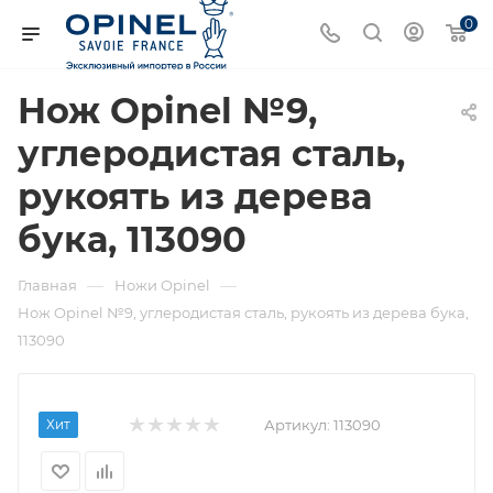
0
Нож Opinel №9,
углеродистая сталь,
рукоять из дерева
бука, 113090
—
—
Главная
Ножи Opinel
Нож Opinel №9, углеродистая сталь, рукоять из дерева бука,
113090
Хит
Артикул:
113090