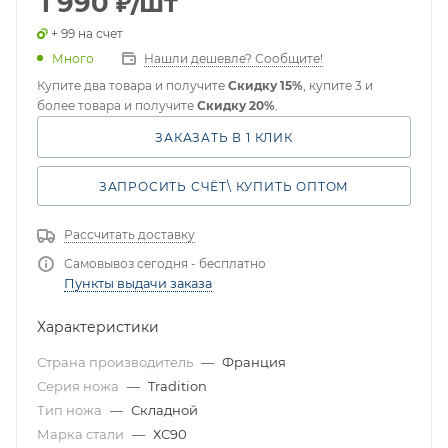
1 990
₽
/шт
+ 99 на счет
Много
Нашли дешевле? Сообщите!
Купите два товара и получите
Скидку 15%
, купите 3 и
более товара и получите
Скидку 20%
.
ЗАКАЗАТЬ В 1 КЛИК
ЗАПРОСИТЬ СЧЁТ\ КУПИТЬ ОПТОМ
Рассчитать доставку
Самовывоз сегодня - бесплатно
Пункты выдачи заказа
Характеристики
Страна производитель
—
Франция
Серия ножа
—
Tradition
Тип ножа
—
Складной
Марка стали
—
ХС90