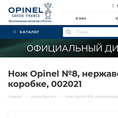
О НАС
К
КАТАЛОГ
Нож Opinel №8, нержав
коробке, 002021
—
—
Главная
Ножи Opinel
Нож Opinel №8, нержавеющая 