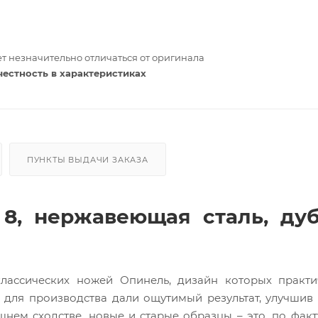
т незначительно отличаться от оригинала
честность в характеристиках
ПУНКТЫ ВЫДАЧИ ЗАКАЗА
8, нержавеющая сталь, дуб
лассических ножей Опинель, дизайн которых практи
 для производства дали ощутимый результат, улучшив 
шнем сходстве, новые и старые образцы – это, по факт