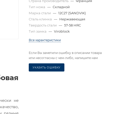
Страна производитель
—
Франция
Тип ножа
—
Складной
Марка стали
—
12C27 (SANDVIK)
Сталь клинка
—
Нержавеющая
Твердость стали
—
57-58 HRC
Тип замка
—
Viroblock
Все характеристики
Если Вы заметили ошибку в описании товара
или несогласны с чем-либо, напишите нам
УКАЗАТЬ ОШИБКУ
овая
чески не
качество,
у, разные