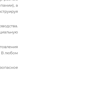
пании), а
нструируя
зводства.
циальную
товления
. В любом
езопасное