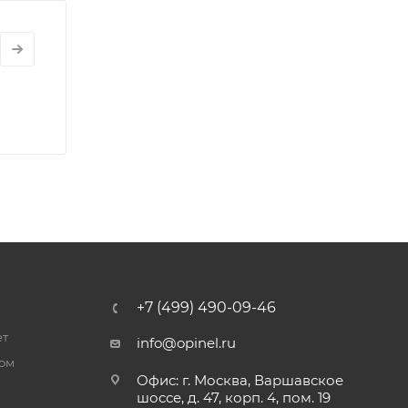
+7 (499) 490-09-46
ет
info@opinel.ru
ром
Офис: г. Москва, Варшавское
шоссе, д. 47, корп. 4, пом. 19