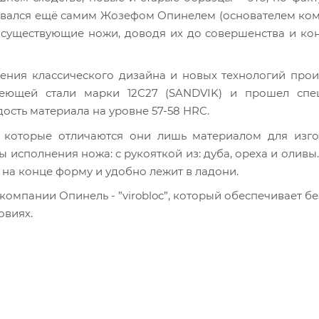
авался ещё самим Жозефом Опинелем (основателем ком
я существующие ножи, доводя их до совершенства и ко
ния классического дизайна и новых технологий прои
еющей стали марки 12С27 (SANDVIK) и прошел спе
ость материала на уровне 57-58 HRC.
 которые отличаются они лишь материалом для изго
 исполнения ножа: с рукояткой из: дуба, ореха и оливы
 на конце форму и удобно лежит в ладони.
омпании Опинель - ”virobloc”, который обеспечивает б
овиях.