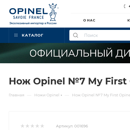
О НАС
К
КАТАЛОГ
Нож Opinel №7 My First 
—
—
Главная
Ножи Opinel
Нож Opinel №7 My First Opine
Артикул:
001696