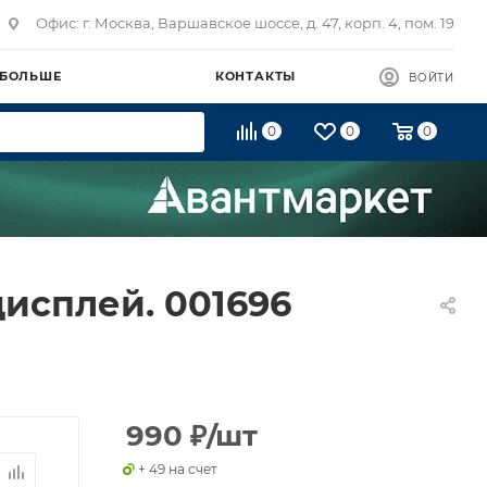
Офис: г. Москва, Варшавское шоссе, д. 47, корп. 4, пом. 19
 БОЛЬШЕ
КОНТАКТЫ
ВОЙТИ
0
0
0
дисплей. 001696
990
₽
/шт
+ 49 на счет