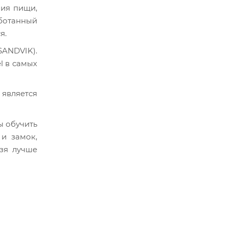
ния пищи,
аботанный
я.
ANDVIK).
l в самых
 является
ы обучить
и замок,
ьзя лучше