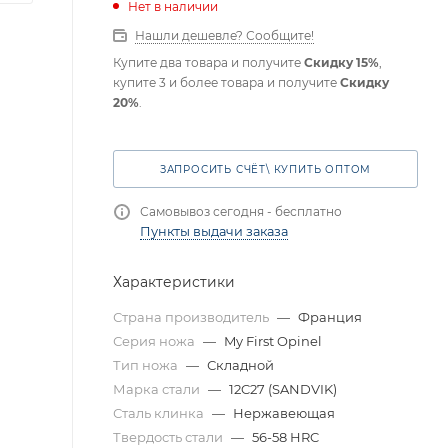
Нет в наличии
Нашли дешевле? Сообщите!
Купите два товара и получите
Скидку 15%
,
купите 3 и более товара и получите
Скидку
20%
.
ЗАПРОСИТЬ СЧЁТ\ КУПИТЬ ОПТОМ
Самовывоз сегодня - бесплатно
Пункты выдачи заказа
Характеристики
Страна производитель
—
Франция
Серия ножа
—
My First Opinel
Тип ножа
—
Складной
Марка стали
—
12C27 (SANDVIK)
Сталь клинка
—
Нержавеющая
Твердость стали
—
56-58 HRC