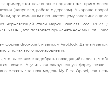
 Например, этот нож вполне подходит для приготовле
лезвия (например, работа с деревом). А хорошо прор
удобным, эргономичным и по-настоящему запоминающимс
 нержавеющей стали марки Stainless Steel 12С27 (S
56-58 HRC, что позволяет применять нож My First Opine
м формы drop-point и замком Viroblock. Данный замок
но в ножах этого производителя.
, что вы сможете подобрать подходящий вариант, чтоб
ться ножом. А учитывая закругленную форму лезвия 
о сказать, что нож модель My First Opinel, как нел