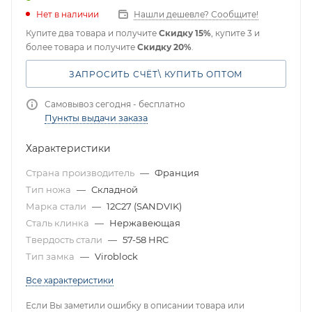
Нет в наличии
Нашли дешевле? Сообщите!
Купите два товара и получите
Скидку 15%
, купите 3 и
более товара и получите
Скидку 20%
.
ЗАПРОСИТЬ СЧЁТ\ КУПИТЬ ОПТОМ
Самовывоз сегодня - бесплатно
Пункты выдачи заказа
Характеристики
Страна производитель
—
Франция
Тип ножа
—
Складной
Марка стали
—
12C27 (SANDVIK)
Сталь клинка
—
Нержавеющая
Твердость стали
—
57-58 HRC
Тип замка
—
Viroblock
Все характеристики
Если Вы заметили ошибку в описании товара или