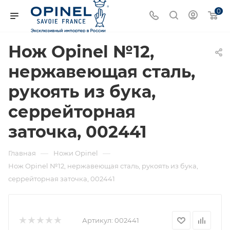
0
Нож Opinel №12,
нержавеющая сталь,
рукоять из бука,
серрейторная
заточка, 002441
—
—
Главная
Ножи Opinel
Нож Opinel №12, нержавеющая сталь, рукоять из бука,
серрейторная заточка, 002441
Артикул:
002441