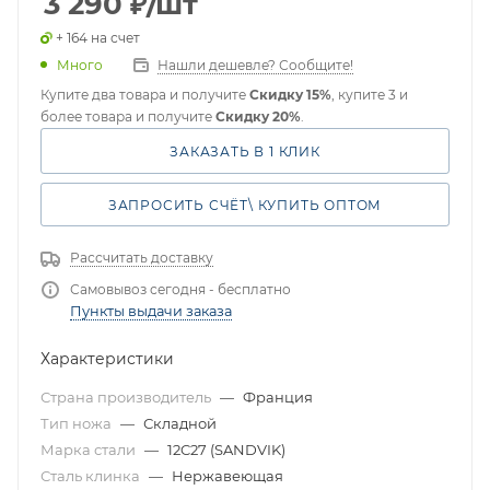
3 290
₽
/шт
+ 164 на счет
Много
Нашли дешевле? Сообщите!
Купите два товара и получите
Скидку 15%
, купите 3 и
более товара и получите
Скидку 20%
.
ЗАКАЗАТЬ В 1 КЛИК
ЗАПРОСИТЬ СЧЁТ\ КУПИТЬ ОПТОМ
Рассчитать доставку
Самовывоз сегодня - бесплатно
Пункты выдачи заказа
Характеристики
Страна производитель
—
Франция
Тип ножа
—
Складной
Марка стали
—
12C27 (SANDVIK)
Сталь клинка
—
Нержавеющая