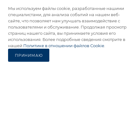
Компания Авантмаркет
Мы используем файлы cookie, разработанные нашими
специалистами, для анализа событий на нашем веб-
сайте, что позволяет нам улучшать взаимодействие с
Наши сайты для активного отдыха:
пользователями и обслуживание. Продолжая просмотр
страниц нашего сайта, вы принимаете условия его
использования. Более подробные сведения смотрите в
В КОРЗИНУ
нашей
Политике в отношении файлов Cookie
.
ПРИНИМАЮ
Каталог
Избранные
Главная
Корзина
Кабинет
2012-2026 © Официальный дистрибьютор Opinel в России