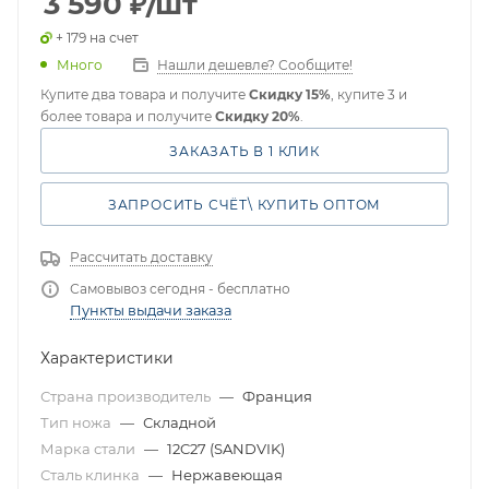
3 590
₽
/шт
+ 179 на счет
Много
Нашли дешевле? Сообщите!
Купите два товара и получите
Скидку 15%
, купите 3 и
более товара и получите
Скидку 20%
.
ЗАКАЗАТЬ В 1 КЛИК
ЗАПРОСИТЬ СЧЁТ\ КУПИТЬ ОПТОМ
Рассчитать доставку
Самовывоз сегодня - бесплатно
Пункты выдачи заказа
Характеристики
Страна производитель
—
Франция
Тип ножа
—
Складной
Марка стали
—
12C27 (SANDVIK)
Сталь клинка
—
Нержавеющая