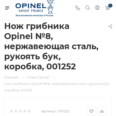
0
Нож грибника
Opinel №8,
нержавеющая сталь,
рукоять бук,
коробка, 001252
—
—
Главная
Ножи Opinel
Нож грибника Opinel №8, нержавеющая сталь, рукоять бук,
коробка, 001252
Артикул:
001252