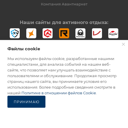
Компания Авантмаркет
Наши сайты для активного отдыха:
Файлы cookie
Мы используем файлы cookie, разработанные нашими
специалистами, для анализа событий на нашем веб-
сайте, что позволяет нам улучшать взаимодействие с
2012-2026 © Официальный дистрибьютор Opinel в России
пользователями и обслуживание. Продолжая просмотр
страниц нашего сайта, вы принимаете условия его
использования. Более подробные сведения смотрите в
В КОРЗИНУ
нашей
Политике в отношении файлов Cookie
.
ПРИНИМАЮ
Каталог
Избранные
Главная
Корзина
Кабинет