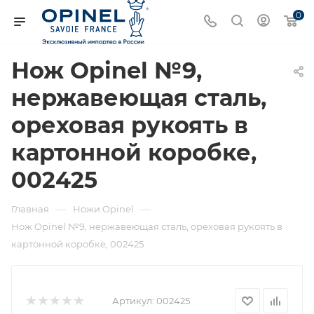
0
Нож Opinel №9,
нержавеющая сталь,
ореховая рукоять в
картонной коробке,
002425
—
—
Главная
Ножи Opinel
Нож Opinel №9, нержавеющая сталь, ореховая рукоять в
картонной коробке, 002425
Артикул:
002425