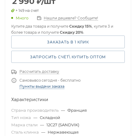
2 990
₽
/шт
+ 149 на счет
Много
Нашли дешевле? Сообщите!
Купите два товара и получите
Скидку 15%
, купите 3 и
более товара и получите
Скидку 20%
.
ЗАКАЗАТЬ В 1 КЛИК
ЗАПРОСИТЬ СЧЁТ\ КУПИТЬ ОПТОМ
Рассчитать доставку
Самовывоз сегодня - бесплатно
Пункты выдачи заказа
Характеристики
Страна производитель
—
Франция
Тип ножа
—
Складной
Марка стали
—
12C27 (SANDVIK)
Сталь клинка
—
Нержавеющая