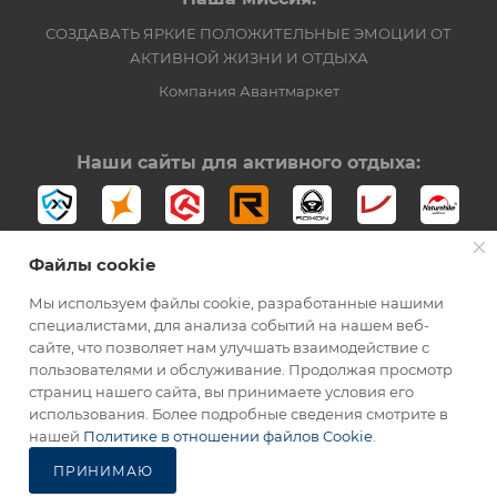
СОЗДАВАТЬ ЯРКИЕ ПОЛОЖИТЕЛЬНЫЕ ЭМОЦИИ ОТ
АКТИВНОЙ ЖИЗНИ И ОТДЫХА
Компания Авантмаркет
Наши сайты для активного отдыха:
Файлы cookie
Мы используем файлы cookie, разработанные нашими
специалистами, для анализа событий на нашем веб-
сайте, что позволяет нам улучшать взаимодействие с
2012-2026 © Официальный дистрибьютор Opinel в России
пользователями и обслуживание. Продолжая просмотр
страниц нашего сайта, вы принимаете условия его
использования. Более подробные сведения смотрите в
В КОРЗИНУ
нашей
Политике в отношении файлов Cookie
.
ПРИНИМАЮ
Каталог
Избранные
Главная
Корзина
Кабинет