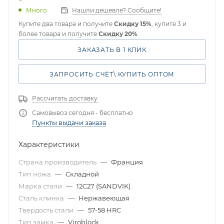
Много
Нашли дешевле? Сообщите!
Купите два товара и получите
Скидку 15%
, купите 3 и
более товара и получите
Скидку 20%
.
ЗАКАЗАТЬ В 1 КЛИК
ЗАПРОСИТЬ СЧЁТ\ КУПИТЬ ОПТОМ
Рассчитать доставку
Самовывоз сегодня - бесплатно
Пункты выдачи заказа
Характеристики
Страна производитель
—
Франция
Тип ножа
—
Складной
Марка стали
—
12C27 (SANDVIK)
Сталь клинка
—
Нержавеющая
Твердость стали
—
57-58 HRC
Тип замка
—
Viroblock