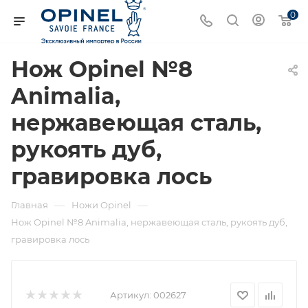
0
Нож Opinel №8
Animalia,
нержавеющая сталь,
рукоять дуб,
гравировка лось
—
—
Главная
Ножи Opinel
Нож Opinel №8 Animalia, нержавеющая сталь, рукоять дуб,
гравировка лось
Артикул:
002627