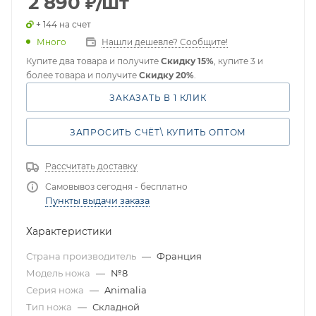
2 890
₽
/шт
+ 144 на счет
Много
Нашли дешевле? Сообщите!
Купите два товара и получите
Скидку 15%
, купите 3 и
более товара и получите
Скидку 20%
.
ЗАКАЗАТЬ В 1 КЛИК
ЗАПРОСИТЬ СЧЁТ\ КУПИТЬ ОПТОМ
Рассчитать доставку
Самовывоз сегодня - бесплатно
Пункты выдачи заказа
Характеристики
Страна производитель
—
Франция
Модель ножа
—
№8
Серия ножа
—
Animalia
Тип ножа
—
Складной