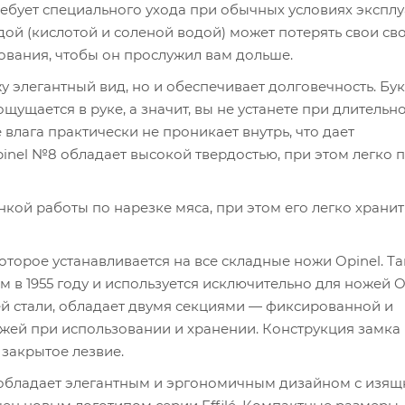
требует специального ухода при обычных условиях эксплу
ой (кислотой и соленой водой) может потерять свои сво
ования, чтобы он прослужил вам дольше.
у элегантный вид, но и обеспечивает долговечность. Бу
щущается в руке, а значит, вы не устанете при длительн
влага практически не проникает внутрь, что дает
inel №8 обладает высокой твердостью, при этом легко 
онкой работы по нарезке мяса, при этом его легко хранит
оторое устанавливается на все складные ножи Opinel. Т
в 1955 году и используется исключительно для ножей Op
 стали, обладает двумя секциями — фиксированной и
жей при использовании и хранении. Конструкция замка
 закрытое лезвие.
 обладает элегантным и эргономичным дизайном с изя