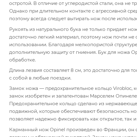
остротой. В отличие от углеродистой стали, она не 
Однако при длительном контакте с агрессивной сред
поэтому всегда следует вытирать нож после использ
Рукоять из натурального бука не только придает нож
достаточно легкий материал, поэтому нож почти не о
использовании. Благодаря мелкопористой структуре 
дополнительную защиту от гниения. Бук для ножа Op
обработке.
Длина лезвия составляет 8 см, это достаточно для т
с собой в любые поездки.
Замок ножа — предохранительное кольцо Virobloc, к
замок изобретен и запатентован Марселем Опинелем 
Предохранительное кольцо сделано из нержавеющей
подвижной, которые обеспечивают безопасность но
позволяет надежно фиксировать как открытое, так и
Карманный нож Opinel произведен во Франции, он