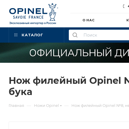
О НАС
К
КАТАЛОГ
Нож филейный Opinel №
бука
—
—
Главная
Ножи Opinel
Нож филейный Opinel №8, не