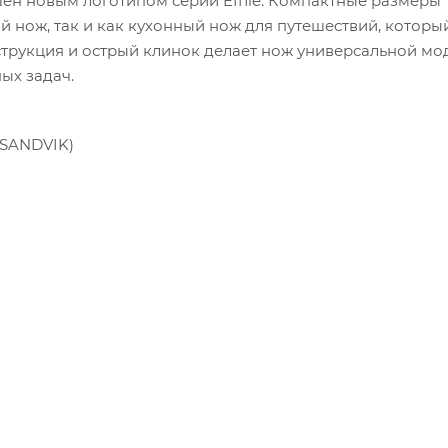
ен новым логотипом серии Effilé. Компактные размеры
й нож, так и как кухонный нож для путешествий, котор
нструкция и острый клинок делает нож универсальной мо
ых задач.
(SANDVIK)