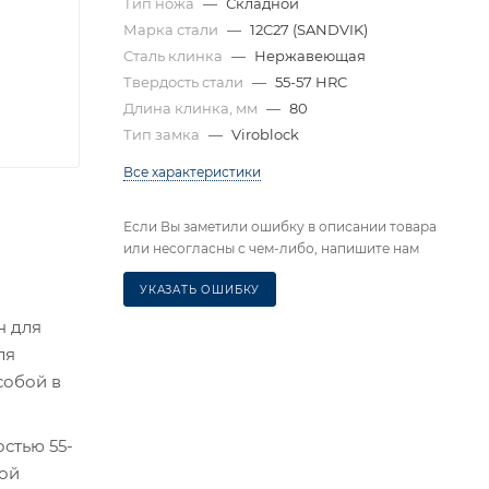
Тип ножа
—
Складной
Марка стали
—
12C27 (SANDVIK)
Сталь клинка
—
Нержавеющая
Твердость стали
—
55-57 HRC
Длина клинка, мм
—
80
Тип замка
—
Viroblock
Все характеристики
Если Вы заметили ошибку в описании товара
или несогласны с чем-либо, напишите нам
УКАЗАТЬ ОШИБКУ
н для
ля
собой в
стью 55-
ной