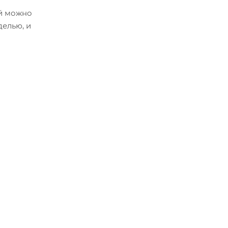
ый можно
делью, и