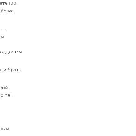
атации.
йства,
к —
ом
поддается
ь и брать
акой
inel.
щным