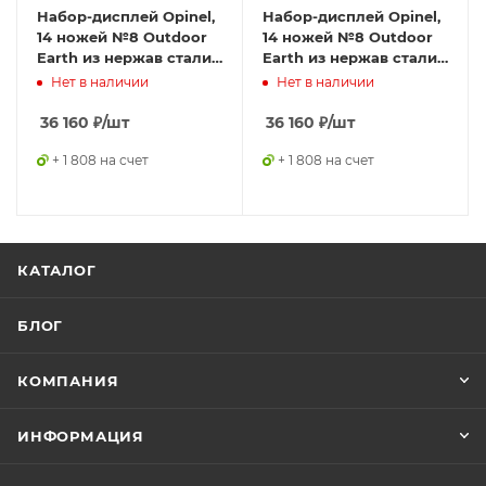
Набор-дисплей Opinel,
Набор-дисплей Opinel,
14 ножей №8 Outdoor
14 ножей №8 Outdoor
Earth из нержав стали,
Earth из нержав стали,
7 синих + 7 оранжевых,
7 красных + 7 зеленых,
Нет в наличии
Нет в наличии
001841
001840
36 160
₽
/шт
36 160
₽
/шт
+ 1 808 на счет
+ 1 808 на счет
КАТАЛОГ
БЛОГ
КОМПАНИЯ
ИНФОРМАЦИЯ