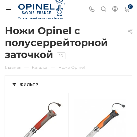
0
Ножи Opinel с
полусеррейторной
заточкой
10
—
—
Главная
Каталог
Ножи Opinel
ФИЛЬТР