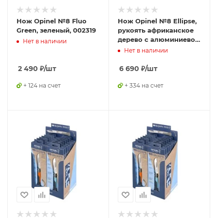
Нож Opinel №8 Fluo
Нож Opinel №8 Ellipse,
Green, зеленый, 002319
рукоять африканское
дерево с алюминиевой
Нет в наличии
вставкой, футляр,
Нет в наличии
002347
2 490
₽
/шт
6 690
₽
/шт
+ 124 на счет
+ 334 на счет