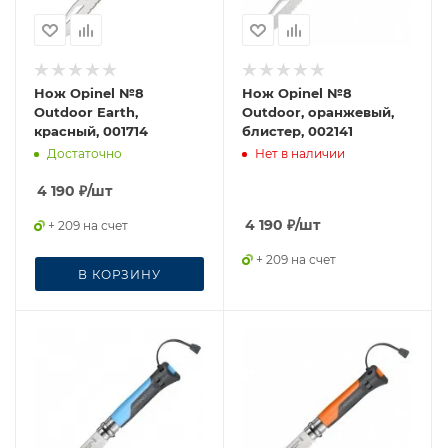
Нож Opinel №8
Нож Opinel №8
Outdoor Earth,
Outdoor, оранжевый,
красный, 001714
блистер, 002141
Достаточно
Нет в наличии
4 190
₽
/шт
4 190
₽
/шт
+ 209 на счет
+ 209 на счет
В КОРЗИНУ