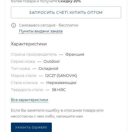
более товара и получите
Скидку 20%
.
ЗАПРОСИТЬ СЧЁТ\ КУПИТЬ ОПТОМ
Самовывоз сегодня - бесплатно
Пункты выдачи заказа
Характеристики
Страна производитель
—
Франция
Серия ножа
—
Outdoor
Тип ножа
—
Складной
Марка стали
—
12C27 (SANDVIK)
Сталь клинка
—
Нержавеющая
Твердость стали
—
58 HRC
Все характеристики
Если Вы заметили ошибку в описании товара или
несогласны с чем-либо, напишите нам
УКАЗАТЬ ОШИБКУ