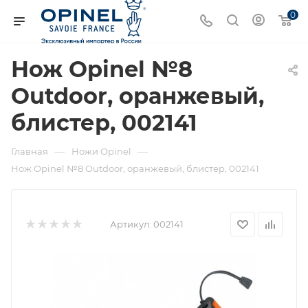
0
Нож Opinel №8
Outdoor, оранжевый,
блистер, 002141
—
—
Главная
Ножи Opinel
Нож Opinel №8 Outdoor, оранжевый, блистер, 002141
Артикул:
002141