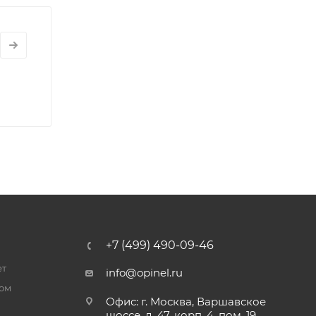
+7 (499) 490-09-46
ет
info@opinel.ru
ром
Офис: г. Москва, Варшавское
шоссе, д. 47, корп. 4, пом. 19