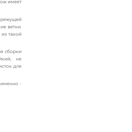
нож имеет
и режущей
ие ветки.
 из такой
ля сборки
йкий, не
исток для
 именно -