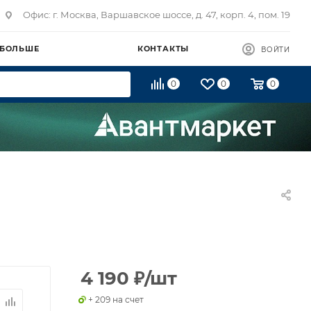
Офис: г. Москва, Варшавское шоссе, д. 47, корп. 4, пом. 19
 БОЛЬШЕ
КОНТАКТЫ
ВОЙТИ
0
0
0
4 190
₽
/шт
+ 209 на счет