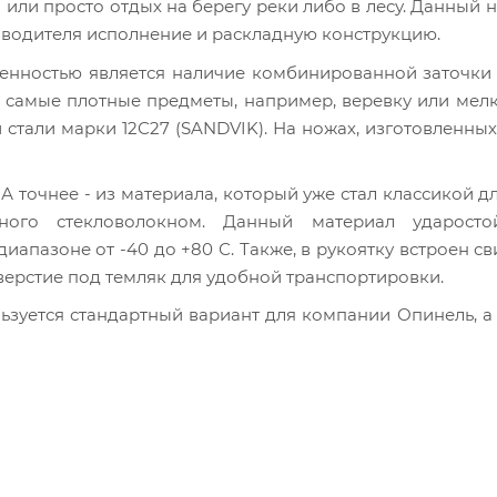
а или просто отдых на берегу реки либо в лесу. Данный 
зводителя исполнение и раскладную конструкцию.
бенностью является наличие комбинированной заточк
е самые плотные предметы, например, веревку или мелк
тали марки 12С27 (SANDVIK). На ножах, изготовленных
А точнее - из материала, который уже стал классикой д
ного стекловолокном. Данный материал ударосто
апазоне от -40 до +80 С. Также, в рукоятку встроен св
тверстие под темляк для удобной транспортировки.
ьзуется стандартный вариант для компании Опинель, а