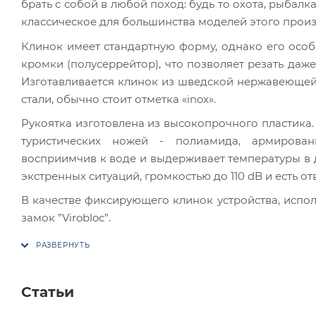
брать с собой в любой поход: будь то охота, рыбалк
классическое для большинства моделей этого прои
Клинок имеет стандартную форму, однако его осо
кромки (полусеррейтор), что позволяет резать даж
Изготавливается клинок из шведской нержавеющей с
стали, обычно стоит отметка «inox».
Рукоятка изготовлена из высокопрочного пластика. 
туристических ножей - полиамида, армирован
восприимчив к воде и выдерживает температуры в ди
экстренных ситуаций, громкостью до 110 dB и есть о
В качестве фиксирующего клинок устройства, испол
замок ”Virobloc”.
Статьи