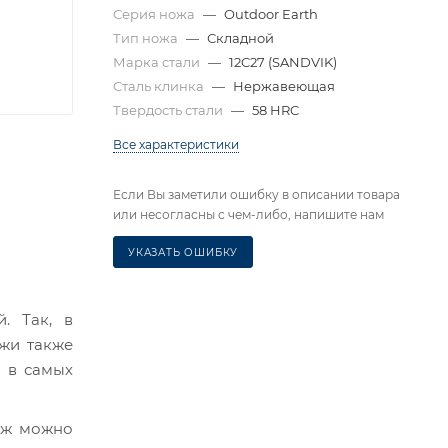
Серия ножа
—
Outdoor Earth
Тип ножа
—
Складной
Марка стали
—
12C27 (SANDVIK)
Сталь клинка
—
Нержавеющая
Твердость стали
—
58 HRC
Все характеристики
Если Вы заметили ошибку в описании товара
или несогласны с чем-либо, напишите нам
УКАЗАТЬ ОШИБКУ
. Так, в
ожи также
я в самых
нож можно