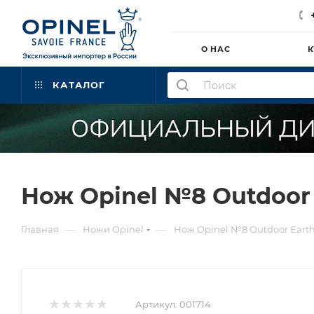
О НАС
К
КАТАЛОГ
Нож Opinel №8 Outdoor 
—
—
Главная
Ножи Opinel
Нож Opinel №8 Outdoor Earth
Артикул:
001714