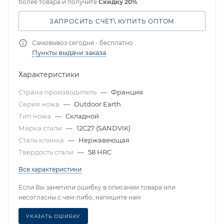
более товара и получите
Скидку 20%
.
ЗАПРОСИТЬ СЧЁТ\ КУПИТЬ ОПТОМ
Самовывоз сегодня - бесплатно
Пункты выдачи заказа
Характеристики
Страна производитель
—
Франция
Серия ножа
—
Outdoor Earth
Тип ножа
—
Складной
Марка стали
—
12C27 (SANDVIK)
Сталь клинка
—
Нержавеющая
Твердость стали
—
58 HRC
Все характеристики
Если Вы заметили ошибку в описании товара или
несогласны с чем-либо, напишите нам
УКАЗАТЬ ОШИБКУ