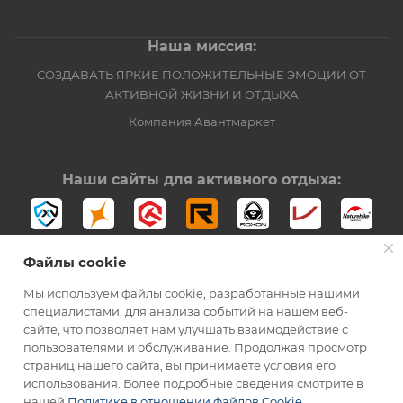
Наша миссия:
СОЗДАВАТЬ ЯРКИЕ ПОЛОЖИТЕЛЬНЫЕ ЭМОЦИИ ОТ
АКТИВНОЙ ЖИЗНИ И ОТДЫХА
Компания Авантмаркет
Наши сайты для активного отдыха:
Файлы cookie
Мы используем файлы cookie, разработанные нашими
специалистами, для анализа событий на нашем веб-
сайте, что позволяет нам улучшать взаимодействие с
2012-2026 © Официальный дистрибьютор Opinel в России
пользователями и обслуживание. Продолжая просмотр
страниц нашего сайта, вы принимаете условия его
использования. Более подробные сведения смотрите в
нашей
Политике в отношении файлов Cookie
.