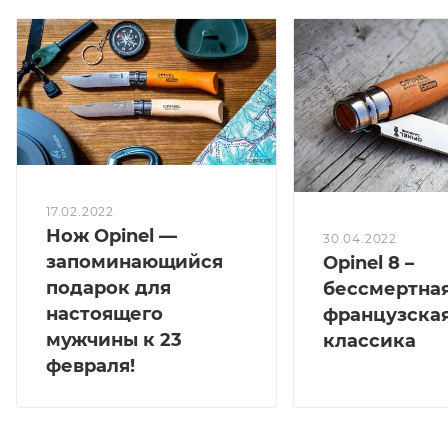
17.02.2022
Нож Opinel —
30.04.2022
запоминающийся
Opinel 8 –
подарок для
бессмертна
настоящего
французска
мужчины к 23
классика
февраля!