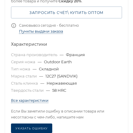
более товара и получите
Скидку 20%
.
ЗАПРОСИТЬ СЧЁТ\ КУПИТЬ ОПТОМ
Самовывоз сегодня - бесплатно
Пункты выдачи заказа
Характеристики
Страна производитель
—
Франция
Серия ножа
—
Outdoor Earth
Тип ножа
—
Складной
Марка стали
—
12C27 (SANDVIK)
Сталь клинка
—
Нержавеющая
Твердость стали
—
58 HRC
Все характеристики
Если Вы заметили ошибку в описании товара или
несогласны с чем-либо, напишите нам
УКАЗАТЬ ОШИБКУ