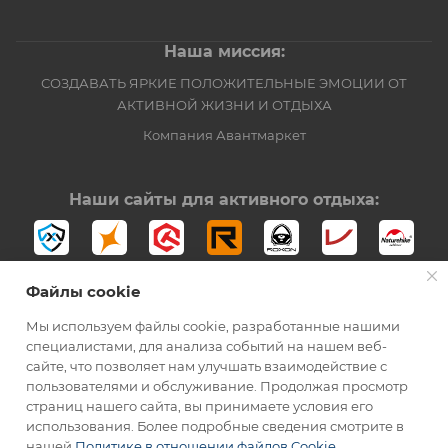
Наша миссия:
СОЗДАВАТЬ ЯРКИЕ ПОЛОЖИТЕЛЬНЫЕ ЭМОЦИИ ОТ
АКТИВНОЙ ЖИЗНИ И ОТДЫХА
Компания Авантмаркет
Наши сайты для активного отдыха:
Файлы cookie
Мы используем файлы cookie, разработанные нашими
специалистами, для анализа событий на нашем веб-
сайте, что позволяет нам улучшать взаимодействие с
2012-2026 © Официальный дистрибьютор Opinel в России
пользователями и обслуживание. Продолжая просмотр
страниц нашего сайта, вы принимаете условия его
использования. Более подробные сведения смотрите в
нашей
Политике в отношении файлов Cookie
.