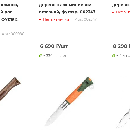
клинок,
дерево с алюминиевой
дерево,
й рог
вставкой, футляр, 002347
Нет в н
 футляр,
Арт.: 002347
Нет в наличии
Арт.: 000980
6 690
₽
/шт
8 290
+ 334 на счет
+ 414 н