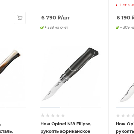
Нет в н
6 790
₽
/шт
6 190
+ 339 на счет
+ 309 н
,
Нож Opinel №8 Ellipse,
Нож Opi
таль,
рукоять африканское
рукоят