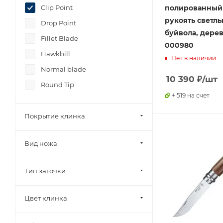
полированный 
Clip Point
рукоять светлы
Drop Point
буйвола, дерев
Fillet Blade
000980
Hawkbill
Нет в наличии
Normal blade
10 390
₽
/шт
Round Tip
+ 519 на счет
Покрытие клинка
Вид ножа
Тип заточки
Цвет клинка