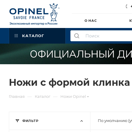
О НАС
К
КАТАЛОГ
Ножи с формой клинка c
—
—
Главная
Каталог
Ножи Opinel
По умолчанию (
ФИЛЬТР