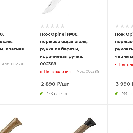
8,
Нож Opinel №08,
Нож Opi
таль,
нержавеющая сталь,
нержав
ы, красная
ручка из березы,
рукоять 
коричневая ручка,
черным 
002388
Арт.: 002390
Нет в н
Арт.: 002388
Нет в наличии
2 890
₽
/шт
3 990
+ 144 на счет
+ 199 на