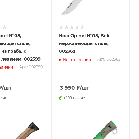
nel №08,
Нож Opinel №08, Beli
еющая сталь,
нержавеющая сталь,
из граба, с
002362
лезвием, 002399
Арт.: 002362
Нет в наличии
Арт.: 002399
аличии
₽
/шт
3 990
₽
/шт
 счет
+ 199 на счет