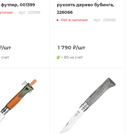
 футляр, 001399
рукоять дерево бубинга,
226066
Арт.: 001399
аличии
Арт.: 226066
Нет в наличии
₽
/шт
1 790
₽
/шт
а счет
+ 89 на счет