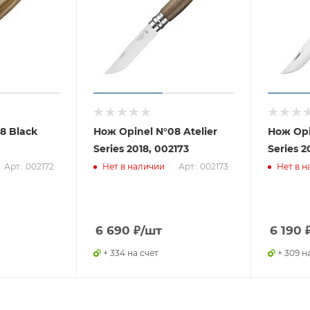
8 Black
Нож Opinel N°08 Atelier
Нож Opi
Series 2018, 002173
Series 2
Арт.: 002172
Арт.: 002173
Нет в наличии
Нет в н
6 690
₽
/шт
6 190
+ 334 на счет
+ 309 н