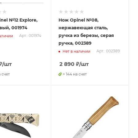
nel №12 Explore,
Нож Opinel №08,
вый, 001974
нержавеющая сталь,
ручка из березы, серая
Арт.: 001974
аличии
ручка, 002389
Арт.: 002389
Нет в наличии
₽
/шт
2 890
₽
/шт
а счет
+ 144 на счет