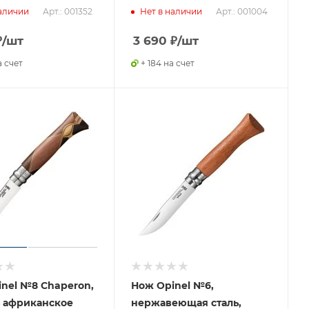
Арт.: 001352
Арт.: 001004
аличии
Нет в наличии
₽
/шт
3 690
₽
/шт
а счет
+ 184 на счет
nel №8 Chaperon,
Нож Opinel №6,
ь африканское
нержавеющая сталь,