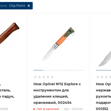
инка:
Clip Point
,
Нож Opinel №12 Explore c
Нож Opi
таль,
инструментом для
нержав
 падук,
удаления клещей,
рукоять
оранжевый, 002454
подароч
001352
226086
Арт.: 002454
Нет в наличии