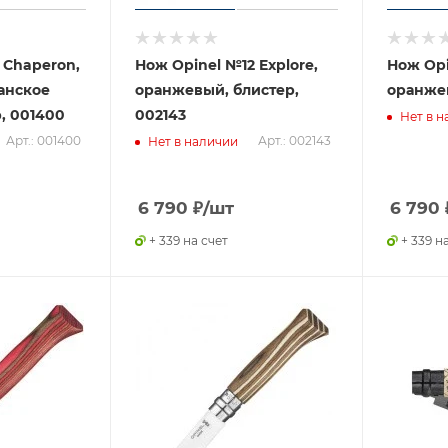
 Chaperon,
Нож Opinel №12 Explore,
Нож Opi
анское
оранжевый, блистер,
оранже
, 001400
002143
Нет в н
Арт.: 001400
Арт.: 002143
Нет в наличии
6 790
₽
/шт
6 790
+ 339 на счет
+ 339 н