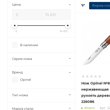
Цена
Форма кл
0
74 610
В наличии
Серия ножа
Бренд
Opinel
Нож Opinel №8
нержавеющая с
Тип ножа
рукоять дерево
226086
Арт.: 
Много
Марка стали