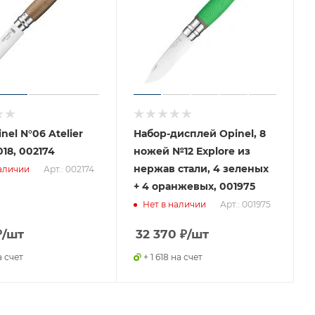
nel N°06 Atelier
Набор-дисплей Opinel, 8
018, 002174
ножей №12 Explore из
нержав стали, 4 зеленых
Арт.: 002174
аличии
+ 4 оранжевых, 001975
Арт.: 001975
Нет в наличии
₽
/шт
32 370
₽
/шт
а счет
+ 1 618 на счет