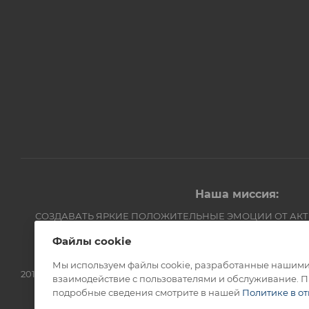
Наша миссия:
СОЗДАВАТЬ ЯРКИЕ ПОЛОЖИТЕЛЬНЫЕ ЭМОЦИИ ОТ АК
Компания Авантмаркет
Файлы cookie
Мы используем файлы cookie, разработанные нашими 
2012-2026 © Официальный дистрибьютор Opinel в России
взаимодействие с пользователями и обслуживание. П
подробные сведения смотрите в нашей
Политике в о