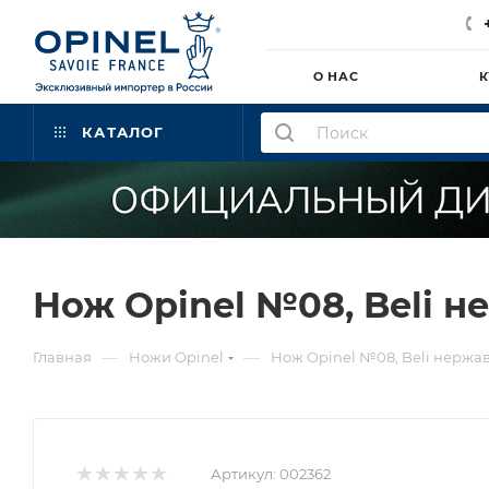
О НАС
К
КАТАЛОГ
Нож Opinel №08, Beli н
—
—
Главная
Ножи Opinel
Нож Opinel №08, Beli нержа
Артикул:
002362