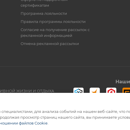
сертификатам
Программа лояльности
Правила программы лояльности
Согласие на получение рассылок с
рекламной информацией
Отмена рекламной рассылки
Наши 
ТИВНОЙ ЖИЗНИ И ОТДЫХА
специалистами, для анализа событий на нашем веб-сайте, что п
родолжая просмотр страниц нашего сайта, вы принимаете услови
тношении файлов Cookie
.