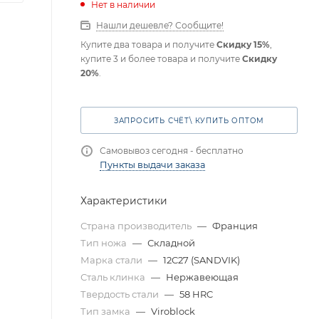
Нет в наличии
Нашли дешевле? Сообщите!
Купите два товара и получите
Скидку 15%
,
купите 3 и более товара и получите
Скидку
20%
.
ЗАПРОСИТЬ СЧЁТ\ КУПИТЬ ОПТОМ
Самовывоз сегодня - бесплатно
Пункты выдачи заказа
Характеристики
Страна производитель
—
Франция
Тип ножа
—
Складной
Марка стали
—
12C27 (SANDVIK)
Сталь клинка
—
Нержавеющая
Твердость стали
—
58 HRC
Тип замка
—
Viroblock