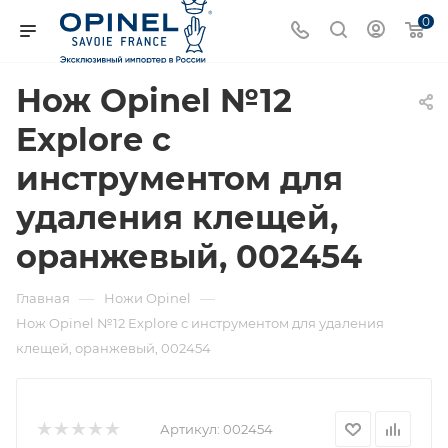
0
Нож Opinel №12
Explore c
инструментом для
удаления клещей,
оранжевый, 002454
—
—
Главная
Ножи Opinel
Нож Opinel №12 Explore c инструментом для удаления
клещей, оранжевый, 002454
Артикул:
002454