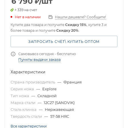
6 790
₽
/шт
+ 339 на счет
Нет в наличии
Нашли дешевле? Сообщите!
Купите два товара и получите
Скидку 15%
, купите 3 и
более товара и получите
Скидку 20%
.
ЗАПРОСИТЬ СЧЁТ\ КУПИТЬ ОПТОМ
Самовывоз сегодня - бесплатно
Пункты выдачи заказа
Характеристики
Страна производитель
—
Франция
Серия ножа
—
Explore
Тип ножа
—
Складной
Марка стали
—
12C27 (SANDVIK)
Сталь клинка
—
Нержавеющая
Твердость стали
—
57-58 HRC
Все характеристики