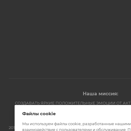
Наша миссия:
СОЗДАВАТЬ ЯРКИЕ ПОЛОЖИТЕЛЬНЫЕ ЭМОЦИИ ОТ АК
Компания Авантмаркет
Файлы cookie
Мы используем файлы cookie, разработанные нашими 
2012-2026 © Официальный дистрибьютор Opinel в России
взаимодействие с пользователями и обслуживание. П