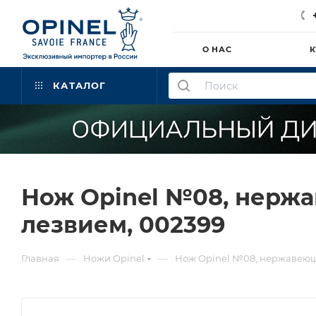
О НАС
К
КАТАЛОГ
Нож Opinel №08, нержав
лезвием, 002399
—
—
Главная
Ножи Opinel
Нож Opinel №08, нержавеющая