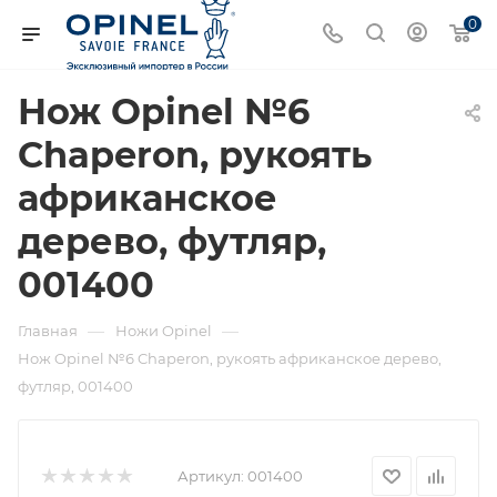
0
Нож Opinel №6
Chaperon, рукоять
африканское
дерево, футляр,
001400
—
—
Главная
Ножи Opinel
Нож Opinel №6 Chaperon, рукоять африканское дерево,
футляр, 001400
Артикул:
001400