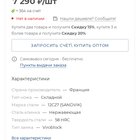
7 290
₽
/шт
+ 364 на счет
Нет в наличии
Нашли дешевле? Сообщите!
Купите два товара и получите
Скидку 15%
, купите 3 и
более товара и получите
Скидку 20%
.
ЗАПРОСИТЬ СЧЁТ\ КУПИТЬ ОПТОМ
Самовывоз сегодня - бесплатно
Пункты выдачи заказа
Характеристики
Страна производитель
—
Франция
Тип ножа
—
Складной
Марка стали
—
12C27 (SANDVIK)
Сталь клинка
—
Нержавеющая
Твердость стали
—
58 HRC
Тип замка
—
Viroblock
Все характеристики