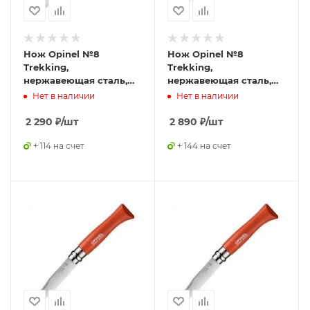
Нож Opinel №8
Нож Opinel №8
Trekking,
Trekking,
нержавеющая сталь,
нержавеющая сталь,
серый, блистер, 001982
рукоять бук,
Нет в наличии
Нет в наличии
гравировка сурок,
козел и эдельвейс,
2 290
₽
/шт
2 890
₽
/шт
темляк, 001641
+ 114 на счет
+ 144 на счет