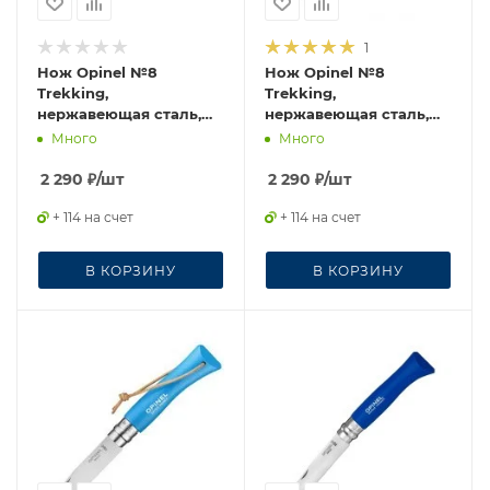
1
Нож Opinel №8
Нож Opinel №8
Trekking,
Trekking,
нержавеющая сталь,
нержавеющая сталь,
кожаный темляк,
бордовый, 002213
Много
Много
красный, 001705
2 290
₽
/шт
2 290
₽
/шт
+ 114 на счет
+ 114 на счет
В КОРЗИНУ
В КОРЗИНУ