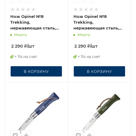
Нож Opinel №8
Нож Opinel №8
Trekking,
Trekking,
нержавеющая сталь,
нержавеющая сталь,
черный, 002211
хаки, блистер, 001980
Много
Много
2 290
₽
/шт
2 290
₽
/шт
+ 114 на счет
+ 114 на счет
В КОРЗИНУ
В КОРЗИНУ