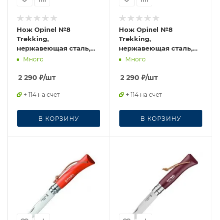
Нож Opinel №8
Нож Opinel №8
Trekking,
Trekking,
нержавеющая сталь,
нержавеющая сталь,
синий, 002212
кожаный темляк, хаки,
Много
Много
001703
2 290
₽
/шт
2 290
₽
/шт
+ 114 на счет
+ 114 на счет
В КОРЗИНУ
В КОРЗИНУ