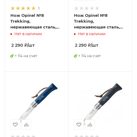
1
Нож Opinel №8
Нож Opinel №8
Trekking,
Trekking,
нержавеющая сталь,
нержавеющая сталь,
красный, с чехлом,
красный, блистер,
Нет в наличии
Нет в наличии
001890
001981
2 290
₽
/шт
2 290
₽
/шт
+ 114 на счет
+ 114 на счет