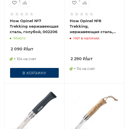
Нож Opinel №7
Нож Opinel №8
Trekking нержавеющая
Trekking,
сталь, голубой, 002206
нержавеющая сталь,
синий, с чехлом, 001891
Много
Нет в наличии
2 090
₽
/шт
2 290
₽
/шт
+ 104 на счет
+ 114 на счет
В КОРЗИНУ