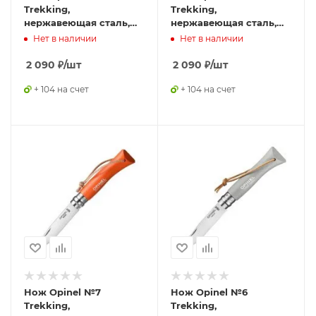
Trekking,
Trekking,
нержавеющая сталь,
нержавеющая сталь,
кожаный темляк,
кожаный темляк,
Нет в наличии
Нет в наличии
синий, 001441
розовый, 001791
2 090
₽
/шт
2 090
₽
/шт
+ 104 на счет
+ 104 на счет
Нож Opinel №7
Нож Opinel №6
Trekking,
Trekking,