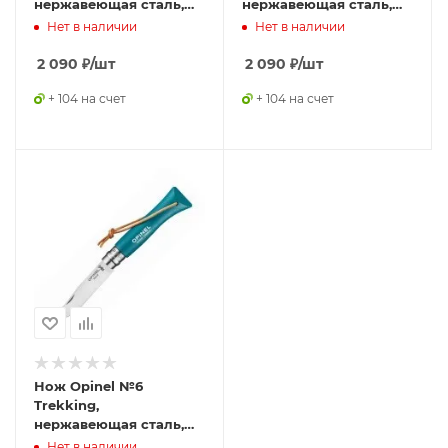
нержавеющая сталь,
нержавеющая сталь,
кожаный темляк,
серый, 002202
Нет в наличии
Нет в наличии
оранжевый, 001443
2 090
₽
/шт
2 090
₽
/шт
+ 104 на счет
+ 104 на счет
Нож Opinel №6
Trekking,
нержавеющая сталь,
бирюзовый, 002200
Нет в наличии