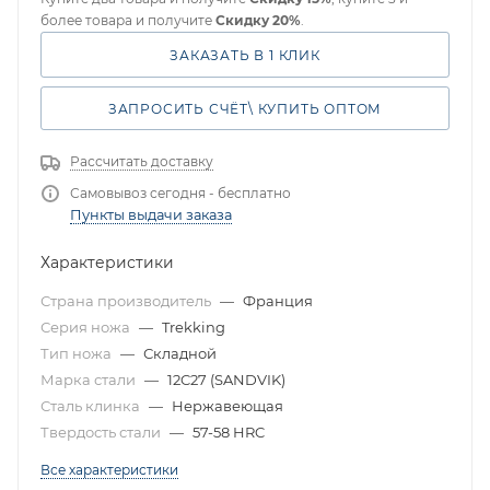
более товара и получите
Скидку 20%
.
ЗАКАЗАТЬ В 1 КЛИК
ЗАПРОСИТЬ СЧЁТ\ КУПИТЬ ОПТОМ
Рассчитать доставку
Самовывоз сегодня - бесплатно
Пункты выдачи заказа
Характеристики
Страна производитель
—
Франция
Серия ножа
—
Trekking
Тип ножа
—
Складной
Марка стали
—
12C27 (SANDVIK)
Сталь клинка
—
Нержавеющая
Твердость стали
—
57-58 HRC
Все характеристики