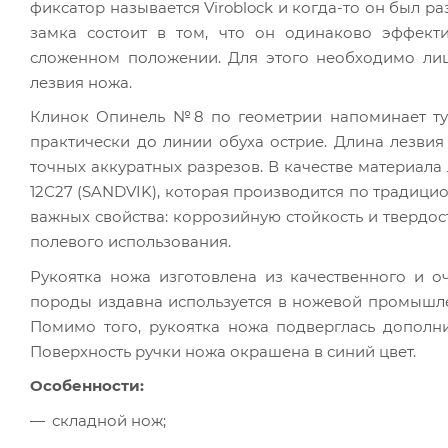
фиксатор называется Viroblock и когда-то он был р
замка состоит в том, что он одинаково эффект
сложенном положении. Для этого необходимо лиш
лезвия ножа.
Клинок Опинель №8 по геометрии напоминает тур
практически до линии обуха острие. Длина лезвия
точных аккуратных разрезов. В качестве материала
12С27 (SANDVIK), которая производится по традици
важных свойства: коррозийную стойкость и твердо
полевого использования.
Рукоятка ножа изготовлена из качественного и о
породы издавна используется в ножевой промышлен
Помимо того, рукоятка ножа подверглась дополни
Поверхность ручки ножа окрашена в синий цвет.
Особенности:
складной нож;