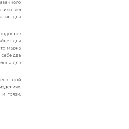
казанного
м или же
езью для
 поднятое
ойдет для
Это марка
 себе два
менно для
рево этой
изделиях.
 и грязи.