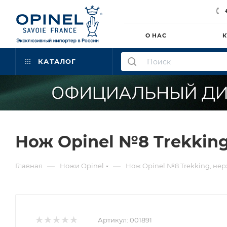
О НАС
К
КАТАЛОГ
Нож Opinel №8 Trekking
—
—
Главная
Ножи Opinel
Нож Opinel №8 Trekking, нер
Артикул:
001891