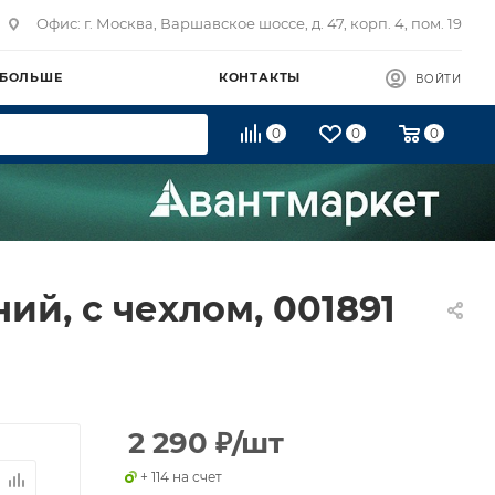
Офис: г. Москва, Варшавское шоссе, д. 47, корп. 4, пом. 19
 БОЛЬШЕ
КОНТАКТЫ
ВОЙТИ
0
0
0
ий, с чехлом, 001891
2 290
₽
/шт
+ 114 на счет