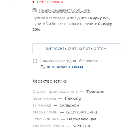
Нет в наличии
Нашли дешевле? Сообщите!
Купите два товара и получите
Скидку 15%
,
купите 3 и более товара и получите
Скидку
20%
.
ЗАПРОСИТЬ СЧЁТ\ КУПИТЬ ОПТОМ
Самовывоз сегодня - бесплатно
Пункты выдачи заказа
Характеристики
Страна производитель
—
Франция
Серия ножа
—
Trekking
Тип ножа
—
Складной
Марка стали
—
12C27 (SANDVIK)
Сталь клинка
—
Нержавеющая
Твердость стали
—
57-58 HRC