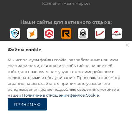
Компания Авантмаркет
Наши сайты для активного отдыха:
Файлы cookie
Мы используем файлы cookie, разработанные нашими
специалистами, для анализа событий на нашем веб-
сайте, что позволяет нам улучшать взаимодействие с
2012-2026 © Официальный дистрибьютор Opinel в России
пользователями и обслуживание. Продолжая просмотр
страниц нашего сайта, вы принимаете условия его
использования. Более подробные сведения смотрите в
нашей
Политике в отношении файлов Cookie
.
ПРИНИМАЮ
Каталог
Избранные
Главная
Корзина
Кабинет