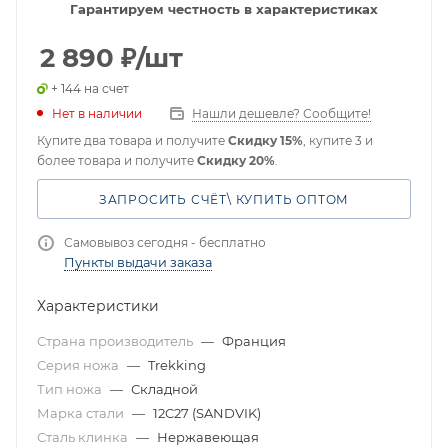
Гарантируем честность в характеристиках
2 890
₽
/шт
+ 144 на счет
Нет в наличии
Нашли дешевле? Сообщите!
Купите два товара и получите
Скидку 15%
, купите 3 и
более товара и получите
Скидку 20%
.
ЗАПРОСИТЬ СЧЁТ\ КУПИТЬ ОПТОМ
Самовывоз сегодня - бесплатно
Пункты выдачи заказа
Характеристики
Страна производитель
—
Франция
Серия ножа
—
Trekking
Тип ножа
—
Складной
Марка стали
—
12C27 (SANDVIK)
Сталь клинка
—
Нержавеющая