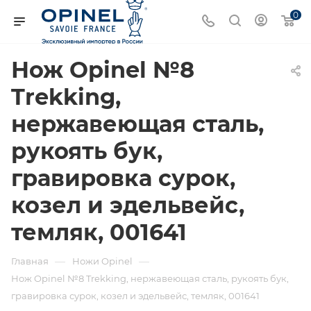
0
Нож Opinel №8
Trekking,
нержавеющая сталь,
рукоять бук,
гравировка сурок,
козел и эдельвейс,
темляк, 001641
—
—
Главная
Ножи Opinel
Нож Opinel №8 Trekking, нержавеющая сталь, рукоять бук,
гравировка сурок, козел и эдельвейс, темляк, 001641