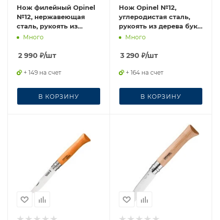
Нож филейный Opinel
Нож Opinel №12,
№12, нержавеющая
углеродистая сталь,
сталь, рукоять из
рукоять из дерева бука,
дерева бука
блистер, 001256
Много
Много
2 990
₽
/шт
3 290
₽
/шт
+ 149 на счет
+ 164 на счет
В КОРЗИНУ
В КОРЗИНУ