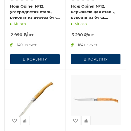
Нож Opinel №12,
Нож Opinel №12,
углеродистая сталь,
нержавеющая сталь,
рукоять из дерева бука,
рукоять из бука,
113120
серрейторная заточка,
Много
Много
002441
2 990
₽
/шт
3 290
₽
/шт
+ 149 на счет
+ 164 на счет
В КОРЗИНУ
В КОРЗИНУ