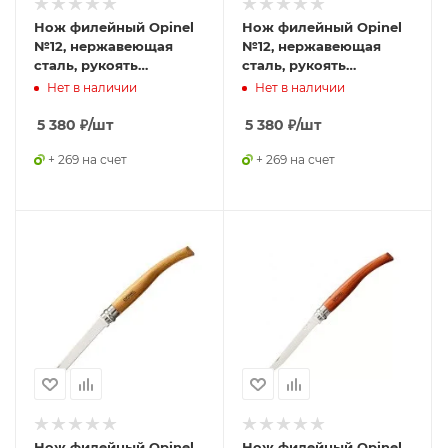
Нож филейный Opinel
Нож филейный Opinel
№12, нержавеющая
№12, нержавеющая
сталь, рукоять
сталь, рукоять
оливковое дерево,
оливковое дерево
Нет в наличии
Нет в наличии
001145
5 380
₽
/шт
5 380
₽
/шт
+ 269 на счет
+ 269 на счет
Нож филейный Opinel
Нож филейный Opinel