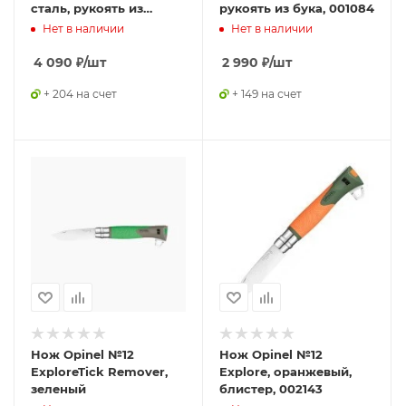
сталь, рукоять из
рукоять из бука, 001084
падука
Нет в наличии
Нет в наличии
4 090
₽
/шт
2 990
₽
/шт
+ 204 на счет
+ 149 на счет
Нож Opinel №12
Нож Opinel №12
ExploreTick Remover,
Explore, оранжевый,
зеленый
блистер, 002143