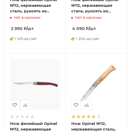
№12, нержавеющая
№12, нержавеющая
сталь, рукоять из
сталь, рукоять из
дерева бука, 000518
падука, 000011
Нет в наличии
Нет в наличии
2 990
₽
/шт
4 090
₽
/шт
+ 149 на счет
+ 204 на счет
1
Нож филейный Opinel
Нож Opinel №12,
№12, нержавеющая
нержавеющая сталь,