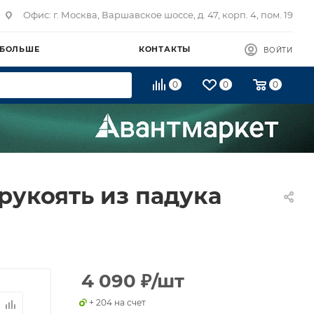
Офис: г. Москва, Варшавское шоссе, д. 47, корп. 4, пом. 19
 БОЛЬШЕ
КОНТАКТЫ
ВОЙТИ
0
0
0
рукоять из падука
4 090
₽
/шт
+ 204 на счет