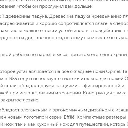
ования, чтобы он прослужил вам дольше.
ой древесины падука. Древесина падука чрезвычайно пл
астрескивается и хорошо сопротивляется влаге, а следо
вам также можно отнести устойчивость к воздействию 
рдостью и долговечностью, поэтому вы можете быть ув
онкой работы по нарезке мяса, при этом его легко хранит
оторое устанавливается на все складные ножи Opinel. Т
в 1955 году и используется исключительно для ножей Op
 стали, обладает двумя секциями — фиксированной и
жей при использовании и хранении. Конструкция замка
 закрытое лезвие.
 обладает элегантным и эргономичным дизайном с изя
ен новым логотипом серии Effilé. Компактные размеры
й нож, так и как кухонный нож для путешествий, котор