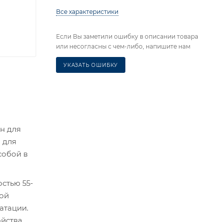
Все характеристики
Если Вы заметили ошибку в описании товара
или несогласны с чем-либо, напишите нам
УКАЗАТЬ ОШИБКУ
н для
 для
собой в
стью 55-
ной
атации.
йства,