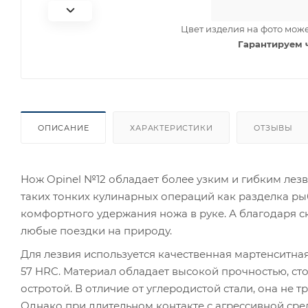
Цвет изделия на фото може
Гарантируем 
ОПИСАНИЕ
ХАРАКТЕРИСТИКИ
ОТЗЫВЫ
Нож Opinel №12 обладает более узким и гибким лез
таких тонких кулинарных операций как разделка рыб
комфортного удержания ножа в руке. А благодаря ск
любые поездки на природу.
Для лезвия используется качественная мартенситна
57 HRC. Материал обладает высокой прочностью, ст
остротой. В отличие от углеродистой стали, она не 
Однако при длительном контакте с агрессивной сред