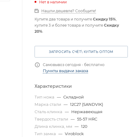
Нет в наличии
Нашли дешевле? Сообщите!
Купите два товара и получите
Скидку 15%
,
купите 3 и более товара и получите
Скидку
20%
.
ЗАПРОСИТЬ СЧЁТ\ КУПИТЬ ОПТОМ
Самовывоз сегодня - бесплатно
Пункты выдачи заказа
Характеристики
Тип ножа
—
Складной
Марка стали
—
12C27 (SANDVIK)
Сталь клинка
—
Нержавеющая
Твердость стали
—
55-57 HRC
Длина клинка, мм
—
120
Тип замка
—
Viroblock