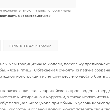
т незначительно отличаться от оригинала
честность в характеристиках
ПУНКТЫ ВЫДАЧИ ЗАКАЗА
вием, чем традиционные модели, поскольку предназначе
ы, мяса и птицы. Обтекаемая рукоять из падука создана
ладной конструкции и легкому весу его удобно брать с 
я нержавеющая сталь европейского производства твердо
ойкостью к истиранию и коррозии, а также исключитель
требует специального ухода при обычных условиях эксплу
ой (кислотой и соленой водой) может потерять свои сво