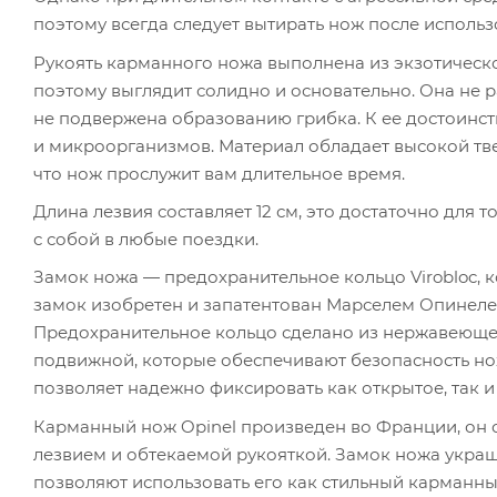
поэтому всегда следует вытирать нож после использ
Рукоять карманного ножа выполнена из экзотическ
поэтому выглядит солидно и основательно. Она не р
не подвержена образованию грибка. К ее достоинст
и микроорганизмов. Материал обладает высокой тве
что нож прослужит вам длительное время.
Длина лезвия составляет 12 см, это достаточно для т
с собой в любые поездки.
Замок ножа — предохранительное кольцо Virobloc, к
замок изобретен и запатентован Марселем Опинелем 
Предохранительное кольцо сделано из нержавеющей
подвижной, которые обеспечивают безопасность но
позволяет надежно фиксировать как открытое, так и
Карманный нож Opinel произведен во Франции, он
лезвием и обтекаемой рукояткой. Замок ножа украш
позволяют использовать его как стильный карманны