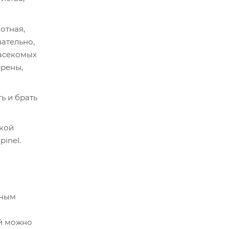
отная,
вательно,
насекомых
ерены,
ь и брать
акой
inel.
щным
ый можно