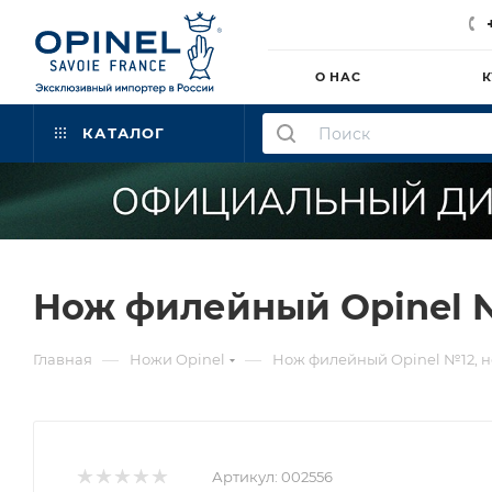
О НАС
К
КАТАЛОГ
Нож филейный Opinel №
—
—
Главная
Ножи Opinel
Нож филейный Opinel №12, н
Артикул:
002556