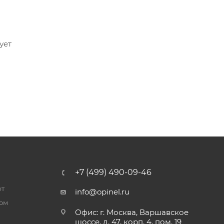
ует
+7 (499) 490-09-46
ет
info@opinel.ru
ром
Офис: г. Москва, Варшавское
шоссе, д. 47, корп. 4, пом. 19