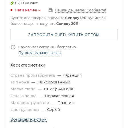
+ 200 на счет
Нет в наличии
Нашли дешевле? Сообщите!
Купите два товара и получите
Скидку 15%
, купите 3 и
более товара и получите
Скидку 20%
.
ЗАПРОСИТЬ СЧЁТ\ КУПИТЬ ОПТОМ
Самовывоз сегодня - бесплатно
Пункты выдачи заказа
Характеристики
Страна производитель
—
Франция
Тип ножа
—
Фиксированный
Марка стали
—
12C27 (SANDVIK)
Сталь клинка
—
Нержавеющая
Материал рукоятки
—
Пластик
Цвет рукоятки
—
Серый
Все характеристики