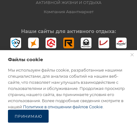
АКТИВНОЙ ЖИЗНИ И ОТДЫХА
Компания Авантмаркет
Наши сайты для активного отдыха:
Файлы cookie
Мы используем файлы cookie, разработанные нашими
специалистами, для анализа событий на нашем веб-
сайте, что позволяет нам улучшать взаимодействие с
2012-2026 © Официальный дистрибьютор Opinel в России
пользователями и обслуживание. Продолжая просмотр
страниц нашего сайта, вы принимаете условия его
использования. Более подробные сведения смотрите в
нашей
Политике в отношении файлов Cookie
.
ПРИНИМАЮ
Каталог
Избранные
Главная
Корзина
Кабинет