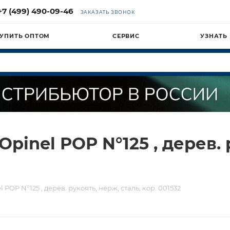
+7 (499) 490-09-46
ЗАКАЗАТЬ ЗВОНОК
УПИТЬ ОПТОМ
СЕРВИС
УЗНАТЬ
inel POP N°125 , дерев. р
POP N°125 , дерев. рукоять, нерж, сталь, кор. 001532