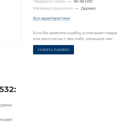
Твердость стали
—
56-58 HRC
Материал рукоятки
—
Дерево
Все характеристики
Если Вы заметили ошибку в описании товара
или несогласны с чем-либо, напишите нам
УКАЗАТЬ ОШИБКУ
532:
формы
 может