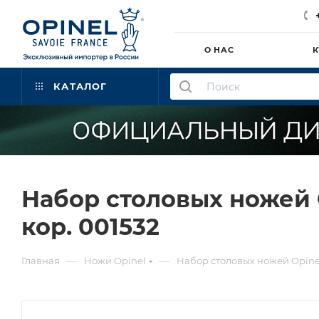
О НАС
К
КАТАЛОГ
Набор столовых ножей Op
кор. 001532
—
—
Главная
Ножи Opinel
Набор столовых ножей Opinel 