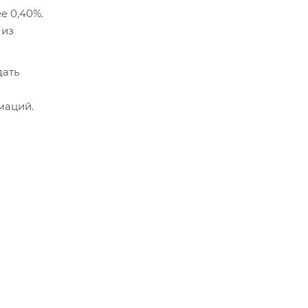
е 0,40%.
 из
дать
маций.