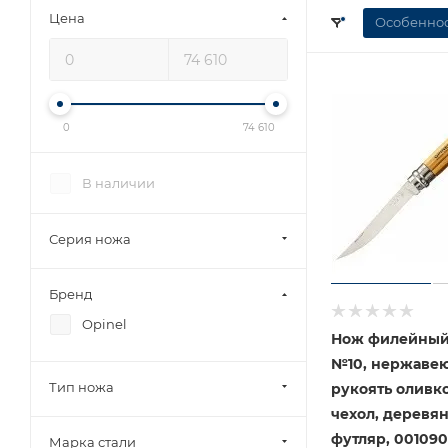
Цена
Особеннос
0
74 610
В наличии
Серия ножа
Бренд
Opinel
Нож филейный
№10, нержавеющая сталь,
Тип ножа
рукоять оливк
чехол, деревя
футляр, 001090
Марка стали