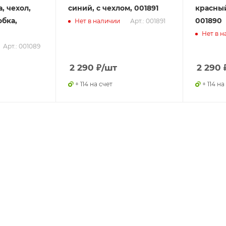
, чехол,
синий, с чехлом, 001891
красный
обка,
001890
Арт.: 001891
Нет в наличии
Нет в н
Арт.: 001089
2 290
₽
/шт
2 290
+ 114 на счет
+ 114 на