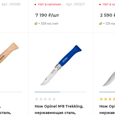
Арт.: 001090
Арт.: 001327
Нет в наличии
Нет в н
7 190
₽
/шт
2 590
+ 359 на счет
+ 129 на
,
Нож Opinel №8 Trekking,
Нож Opi
таль,
нержавеющая сталь,
нержав