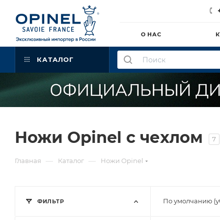
О НАС
К
КАТАЛОГ
Ножи Opinel с чехлом
7
—
—
Главная
Каталог
Ножи Opinel
По умолчанию (
ФИЛЬТР