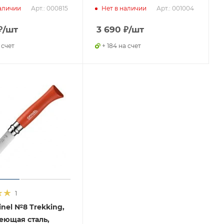
Арт.: 000815
Арт.: 001004
аличии
Нет в наличии
₽
/шт
3 690
₽
/шт
 счет
+ 184 на счет
1
nel №8 Trekking,
еющая сталь,