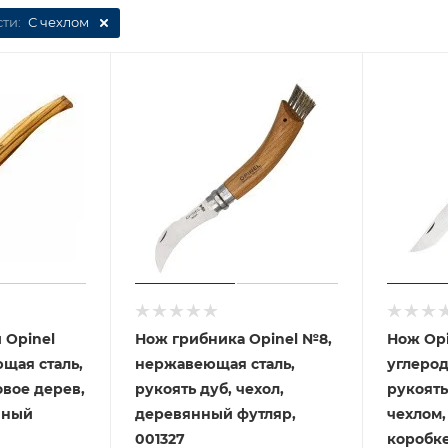
ти:
С чехлом
 Opinel
Нож грибника Opinel №8,
Нож Opi
нержавеющая сталь,
углерод
овое дерев,
рукоять дуб, чехол,
рукоять
нный
деревянный футляр,
чехлом,
001327
коробке