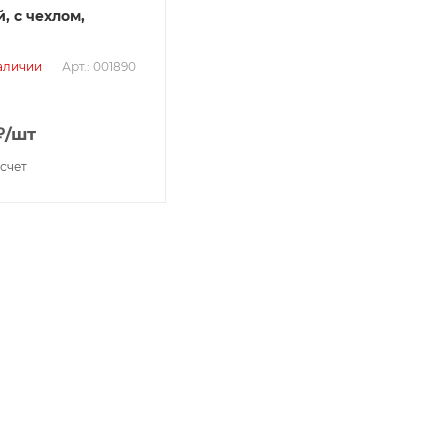
, с чехлом,
Арт.: 001890
аличии
₽
/шт
 счет