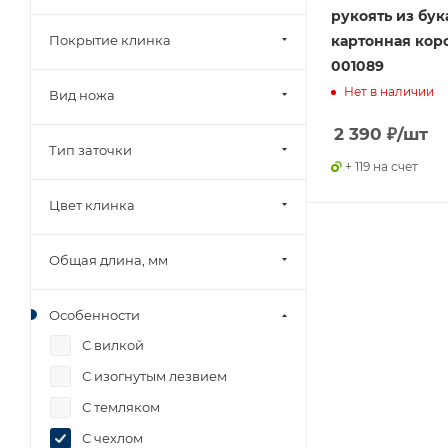
рукоять из бука
картонная кор
Покрытие клинка
001089
Нет в наличии
Вид ножа
2 390
₽
/шт
Тип заточки
+ 119 на счет
Цвет клинка
Общая длина, мм
Особенности
С вилкой
С изогнутым лезвием
С темляком
С чехлом