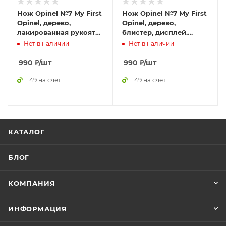
Нож Opinel №7 My First
Нож Opinel №7 My First
Opinel, дерево,
Opinel, дерево,
лакированная рукоять,
блистер, дисплей.
блистер, 001221
001696
Нет в наличии
Нет в наличии
990
₽
/шт
990
₽
/шт
+ 49 на счет
+ 49 на счет
КАТАЛОГ
БЛОГ
КОМПАНИЯ
ИНФОРМАЦИЯ