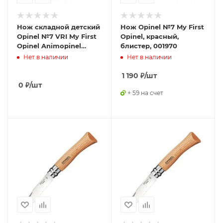
Нож складной детский
Нож Opinel №7 My First
Opinel №7 VRI My First
Opinel, красный,
Opinel Animopinel
блистер, 001970
Horse (001702)
Нет в наличии
Нет в наличии
1 190
₽
/шт
0
₽
/шт
+ 59 на счет