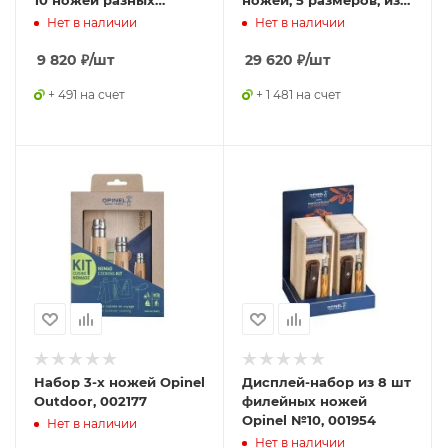
10 ножей разных
ножей, 5 размеров, из
размеров из
нержав стали, 001159
Нет в наличии
Нет в наличии
углеродистой стали,
183104
9 820
₽
/шт
29 620
₽
/шт
+ 491 на счет
+ 1 481 на счет
Набор 3-x ножей Opinel
Дисплей-набор из 8 шт
Outdoor, 002177
филейных ножей
Opinel №10, 001954
Нет в наличии
Нет в наличии