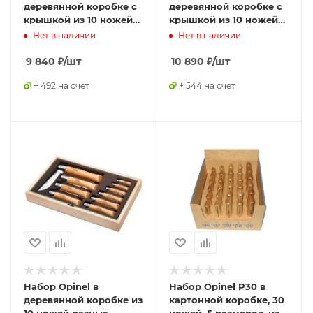
деревянной коробке с
деревянной коробке с
крышкой из 10 ножей
крышкой из 10 ножей
разных размеров из
разных размеров из
Нет в наличии
Нет в наличии
углеродистой стали,
нержав стали, 001311
183102
9 840
₽
/шт
10 890
₽
/шт
+ 492 на счет
+ 544 на счет
Набор Opinel в
Набор Opinel P30 в
деревянной коробке из
картонной коробке, 30