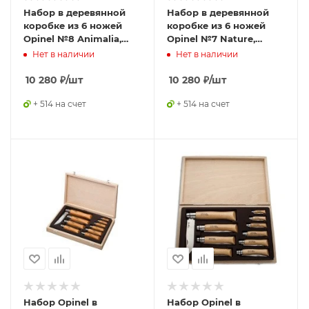
Набор в деревянной
Набор в деревянной
коробке из 6 ножей
коробке из 6 ножей
Opinel №8 Animalia,
Opinel №7 Nature,
нержавеющая сталь,
нержавеющая сталь,
Нет в наличии
Нет в наличии
рукоять дуб,
рукоять самшит,
гравировка, 001637
гравировк, 001555
10 280
₽
/шт
10 280
₽
/шт
+ 514 на счет
+ 514 на счет
Набор Opinel в
Набор Opinel в