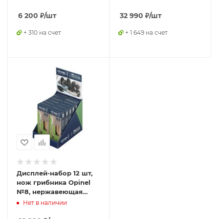
6 200
₽
/шт
32 990
₽
/шт
+ 310 на счет
+ 1 649 на счет
Дисплей-набор 12 шт,
нож грибника Opinel
№8, нержавеющая
сталь, рукоять бук,
Нет в наличии
001896