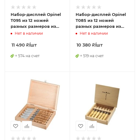
Набор-дисплей Opinel
Набор-дисплей Opinel
T095 из 12 ножей
T085 из 12 ножей
разных размеров из
разных размеров из
нержав стали, 000938
углеродистой стали,
Нет в наличии
Нет в наличии
182085
11 490
₽
/шт
10 380
₽
/шт
+ 574 на счет
+ 519 на счет