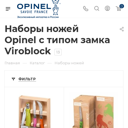
0
Наборы ножей
Opinel с типом замка
Viroblock
13
—
—
Главная
Каталог
Наборы ножей
ФИЛЬТР