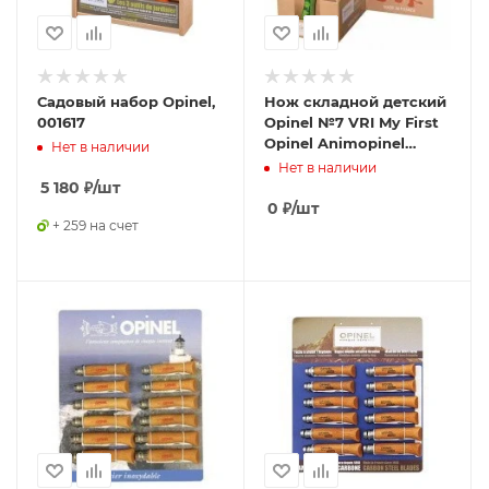
Садовый набор Opinel,
Нож складной детский
001617
Opinel №7 VRI My First
Opinel Animopinel
Нет в наличии
Horse (001702)
Нет в наличии
5 180
₽
/шт
0
₽
/шт
+ 259 на счет