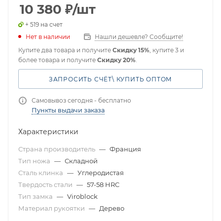
10 380
₽
/шт
+ 519 на счет
Нет в наличии
Нашли дешевле? Сообщите!
Купите два товара и получите
Скидку 15%
, купите 3 и
более товара и получите
Скидку 20%
.
ЗАПРОСИТЬ СЧЁТ\ КУПИТЬ ОПТОМ
Самовывоз сегодня - бесплатно
Пункты выдачи заказа
Характеристики
Страна производитель
—
Франция
Тип ножа
—
Складной
Сталь клинка
—
Углеродистая
Твердость стали
—
57-58 HRC
Тип замка
—
Viroblock
Материал рукоятки
—
Дерево