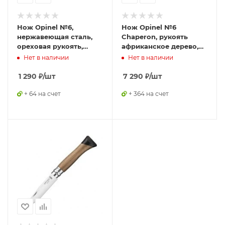
Нож Opinel №6,
Нож Opinel №6
нержавеющая сталь,
Chaperon, рукоять
ореховая рукоять,
африканское дерево,
000982
футляр, 001400
Нет в наличии
Нет в наличии
1 290
₽
/шт
7 290
₽
/шт
+ 64 на счет
+ 364 на счет