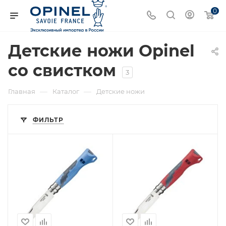
0
Детские ножи Opinel
со свистком
3
—
—
Главная
Каталог
Детские ножи
ФИЛЬТР