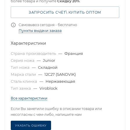
более товара и получите
Скидку 20%
.
ЗАПРОСИТЬ СЧЁТ\ КУПИТЬ ОПТОМ
Самовывоз сегодня - бесплатно
Пункты выдачи заказа
Характеристики
Страна производитель
—
Франция
Серия ножа
—
Junior
Тип ножа
—
Складной
Марка стали
—
12C27 (SANDVIK)
Сталь клинка
—
Нержавеющая
Тип замка
—
Viroblock
Все характеристики
Если Вы заметили ошибку в описании товара или
несогласны с чем-либо, напишите нам
УКАЗАТЬ ОШИБКУ