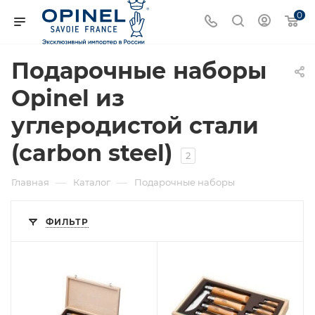
0
Подарочные наборы
Opinel из
углеродистой стали
(carbon steel)
2
—
—
Главная
Каталог
Подарочные наборы
ФИЛЬТР