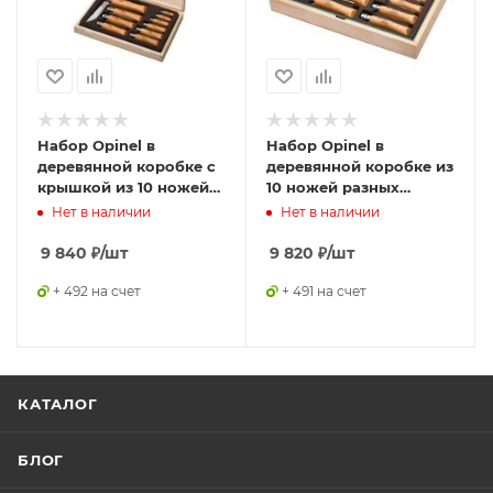
Набор Opinel в
Набор Opinel в
деревянной коробке с
деревянной коробке из
крышкой из 10 ножей
10 ножей разных
разных размеров из
размеров из
Нет в наличии
Нет в наличии
углеродистой стали,
углеродистой стали,
183102
183104
9 840
₽
/шт
9 820
₽
/шт
+ 492 на счет
+ 491 на счет
КАТАЛОГ
БЛОГ