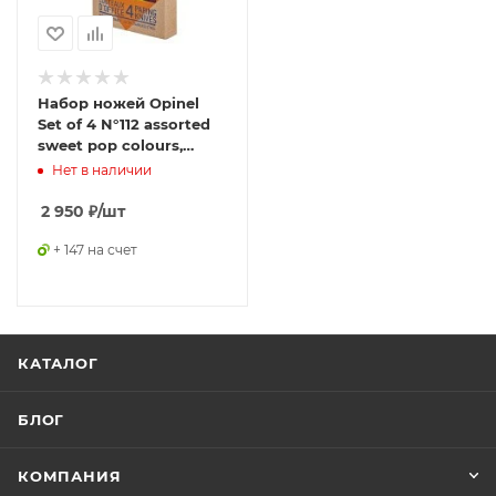
Набор ножей Opinel
Set of 4 N°112 assorted
sweet pop colours,
нержавеющая сталь, (4
Нет в наличии
шт./уп.) 001381
2 950
₽
/шт
+ 147 на счет
КАТАЛОГ
БЛОГ
КОМПАНИЯ