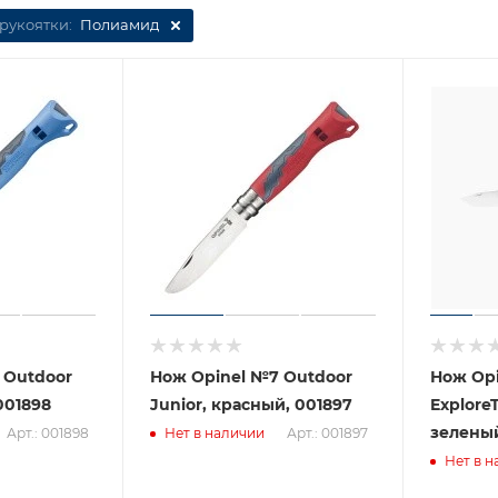
рукоятки:
Полиамид
 Outdoor
Нож Opinel №7 Outdoor
Нож Opi
001898
Junior, красный, 001897
Explore
зелены
Арт.: 001898
Арт.: 001897
Нет в наличии
Нет в н