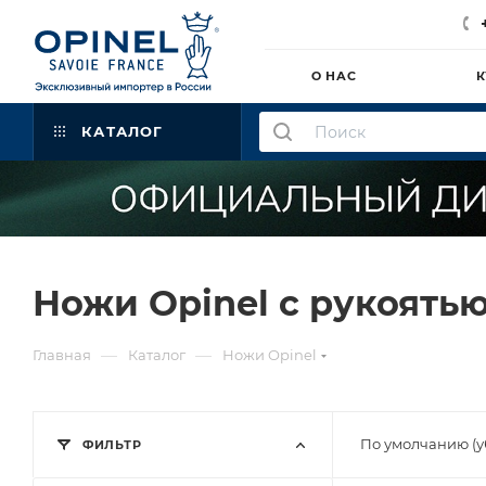
О НАС
К
КАТАЛОГ
Ножи Opinel с рукоять
—
—
Главная
Каталог
Ножи Opinel
По умолчанию (
ФИЛЬТР