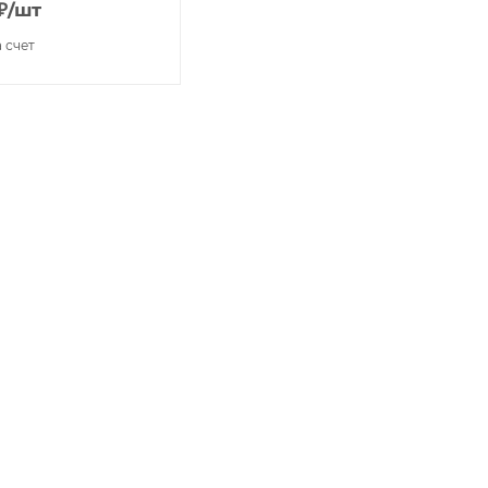
₽
/шт
а счет