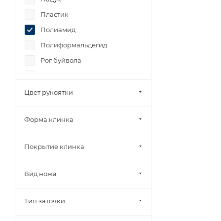
Пластик
Полиамид
Полиформальдегид
Рог буйвола
Рог оленя
Цвет рукоятки
Форма клинка
Покрытие клинка
Вид ножа
Тип заточки