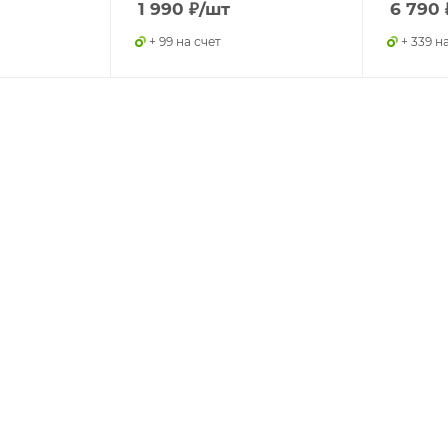
1 990
₽
/шт
6 790
+ 99 на счет
+ 339 н