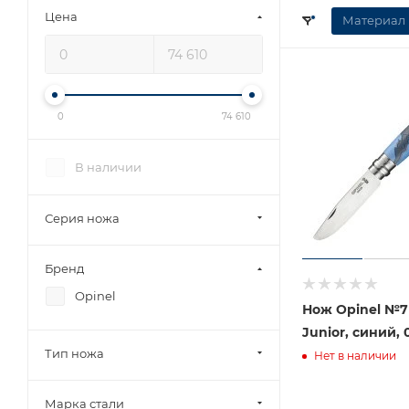
Цена
Материал 
0
74 610
В наличии
Серия ножа
Бренд
Opinel
Нож Opinel №7
Junior, синий, 
Тип ножа
Нет в наличии
Марка стали