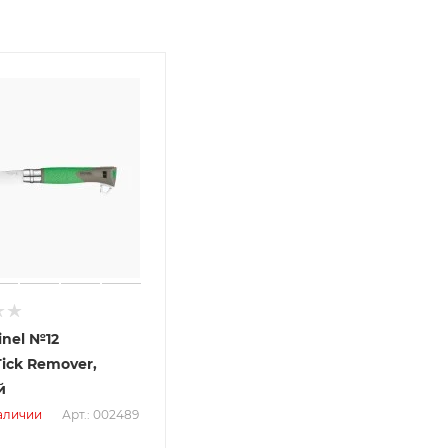
nel №12
Tick Remover,
й
Арт.: 002489
аличии