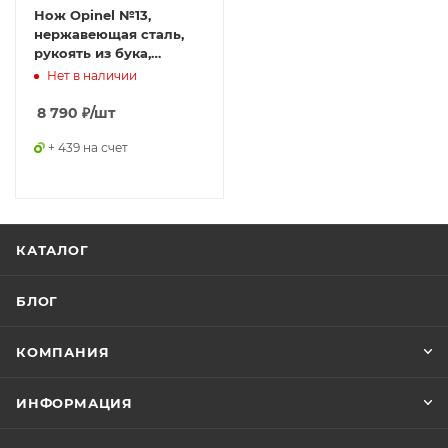
Нож Opinel №13,
нержавеющая сталь,
рукоять из бука,
кожаный темляк,
Нет в наличии
картонная коробка,
122136
8 790
₽
/шт
+ 439 на счет
КАТАЛОГ
БЛОГ
КОМПАНИЯ
ИНФОРМАЦИЯ