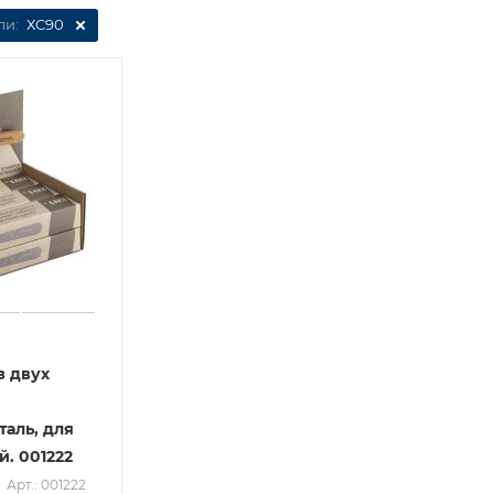
ли:
ХС90
з двух
таль, для
. 001222
Арт.: 001222