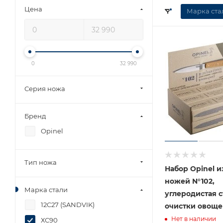
Цена
Марка ста
0
32 990
Серия ножа
Бренд
Opinel
Тип ножа
Набор Opinel и
ножей N°102,
Марка стали
углеродистая с
12C27 (SANDVIK)
очистки овощей
Нет в наличии
ХС90