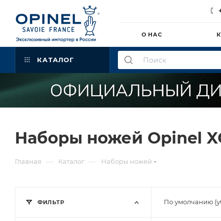
О НАС
К
КАТАЛОГ
Наборы ножей Opinel X
—
—
Главная
Каталог
Наборы ножей
По умолчанию (
ФИЛЬТР