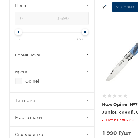
Цена
Материал 
0
3 690
Серия ножа
Бренд
Opinel
Тип ножа
Нож Opinel №7
Junior, синий, 
Марка стали
Нет в наличии
1 990
₽
/шт
Сталь клинка