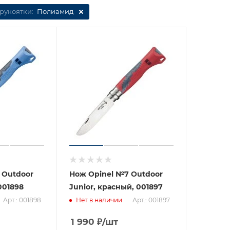
рукоятки:
Полиамид
 Outdoor
Нож Opinel №7 Outdoor
001898
Junior, красный, 001897
Арт.: 001898
Арт.: 001897
Нет в наличии
1 990
₽
/шт