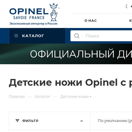
О НАС
К
КАТАЛОГ
Детские ножи Opinel с
—
—
Главная
Каталог
Детские ножи
По умолчанию (
ФИЛЬТР