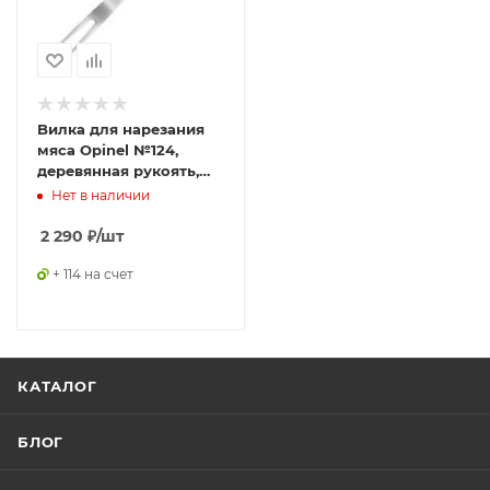
Bилка для нарезания
мяса Opinel №124,
деревянная рукоять,
нержавеющая сталь,
Нет в наличии
002131
2 290
₽
/шт
+ 114 на счет
КАТАЛОГ
БЛОГ