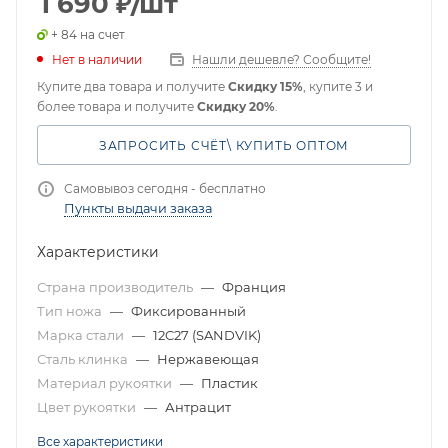
1 690
₽
/шт
+ 84 на счет
Нет в наличии
Нашли дешевле? Сообщите!
Купите два товара и получите
Скидку 15%
, купите 3 и
более товара и получите
Скидку 20%
.
ЗАПРОСИТЬ СЧЁТ\ КУПИТЬ ОПТОМ
Самовывоз сегодня - бесплатно
Пункты выдачи заказа
Характеристики
Страна производитель
—
Франция
Тип ножа
—
Фиксированный
Марка стали
—
12C27 (SANDVIK)
Сталь клинка
—
Нержавеющая
Материал рукоятки
—
Пластик
Цвет рукоятки
—
Антрацит
Все характеристики