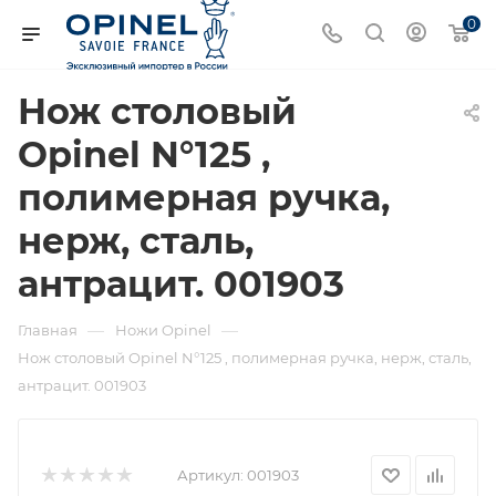
0
Нож столовый
Opinel N°125 ,
полимерная ручка,
нерж, сталь,
антрацит. 001903
—
—
Главная
Ножи Opinel
Нож столовый Opinel N°125 , полимерная ручка, нерж, сталь,
антрацит. 001903
Артикул:
001903