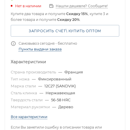
Нет в наличии
Нашли дешевле? Сообщите!
Купите два товара и получите
Скидку 15%
, купите 3 и
более товара и получите
Скидку 20%
.
ЗАПРОСИТЬ СЧЁТ\ КУПИТЬ ОПТОМ
Самовывоз сегодня - бесплатно
Пункты выдачи заказа
Характеристики
Страна производитель
—
Франция
Тип ножа
—
Фиксированный
Марка стали
—
12C27 (SANDVIK)
Сталь клинка
—
Нержавеющая
Твердость стали
—
56-58 HRC
Материал рукоятки
—
Дерево
Все характеристики
Если Вы заметили ошибку в описании товара или