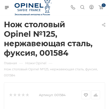
0
Нож столовый
Opinel №125,
нержавеющая сталь,
фуксия, 001584
—
—
Главная
Ножи Opinel
Нож столовый Opinel №125, нержавеющая сталь, фуксия,
001584
Артикул:
001584