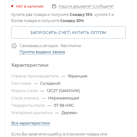
Нет в наличии
Нашли дешевле? Сообщите!
Купите два товара и получите
Скидку 15%
, купите 3 и
более товара и получите
Скидку 20%
.
ЗАПРОСИТЬ СЧЁТ\ КУПИТЬ ОПТОМ
Самовывоз сегодня - бесплатно
Пункты выдачи заказа
Характеристики
Страна производитель
—
Франция
Тип ножа
—
Складной
Марка стали
—
12C27 (SANDVIK)
Сталь клинка
—
Нержавеющая
Твердость стали
—
57-58 HRC
Материал рукоятки
—
Дерево
Все характеристики
Если Вы заметили ошибку в описании товара или