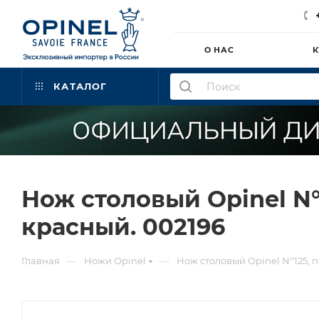
О НАС
К
КАТАЛОГ
Нож столовый Opinel N°
красный. 002196
—
—
Главная
Ножи Opinel
Нож столовый Opinel N°125, 