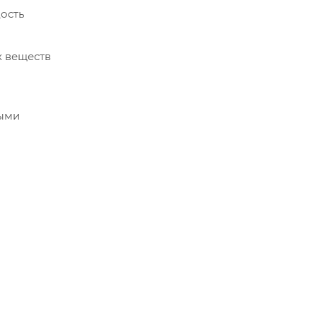
дость
х веществ
ными