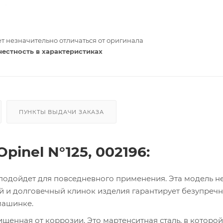
т незначительно отличаться от оригинала
честность в характеристиках
ПУНКТЫ ВЫДАЧИ ЗАКАЗА
inel N°125, 002196:
подойдет для повседневного применения. Эта модель не
й и долговечный клинок изделия гарантирует безупреч
машинке.
щищенная от коррозии. Это мартенситная сталь, в которой