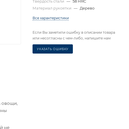
Твердость стали
—
58 HRC
Материал рукоятки
—
Дерево
Все характеристики
Если Вы заметили ошибку в описании товара
или несогласны с чем-либо, напишите нам
УКАЗАТЬ ОШИБКУ
 овощи,
ины
й не