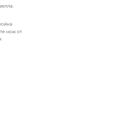
велла.
мойка
те нож от
и