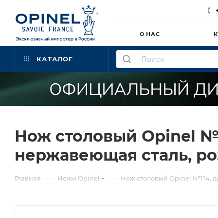
О НАС
К
КАТАЛОГ
Нож столовый Opinel №1
нержавеющая сталь, р
—
—
Главная
Ножи Opinel
Нож столовый Opinel №114, 